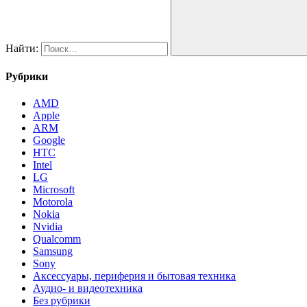
Найти:
Рубрики
AMD
Apple
ARM
Google
HTC
Intel
LG
Microsoft
Motorola
Nokia
Nvidia
Qualcomm
Samsung
Sony
Аксессуары, периферия и бытовая техника
Аудио- и видеотехника
Без рубрики