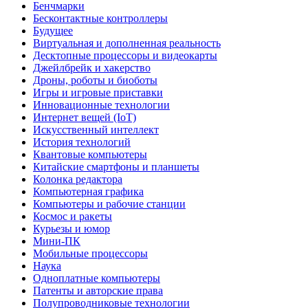
Бенчмарки
Бесконтактные контроллеры
Будущее
Виртуальная и дополненная реальность
Десктопные процессоры и видеокарты
Джейлбрейк и хакерство
Дроны, роботы и биоботы
Игры и игровые приставки
Инновационные технологии
Интернет вещей (IoT)
Искусственный интеллект
История технологий
Квантовые компьютеры
Китайские смартфоны и планшеты
Колонка редактора
Компьютерная графика
Компьютеры и рабочие станции
Космос и ракеты
Курьезы и юмор
Мини-ПК
Мобильные процессоры
Наука
Одноплатные компьютеры
Патенты и авторские права
Полупроводниковые технологии