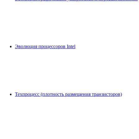
Эволюция процессоров Intel
Техпроцесс (плотность размещения транзисторов)