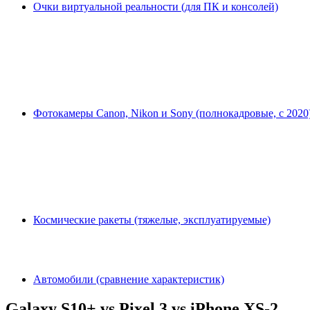
Очки виртуальной реальности (для ПК и консолей)
Фотокамеры Canon, Nikon и Sony (полнокадровые, с 2020
Космические ракеты (тяжелые, эксплуатируемые)
Автомобили (сравнение характеристик)
Galaxy S10+ vs Pixel 3 vs iPhone XS-2