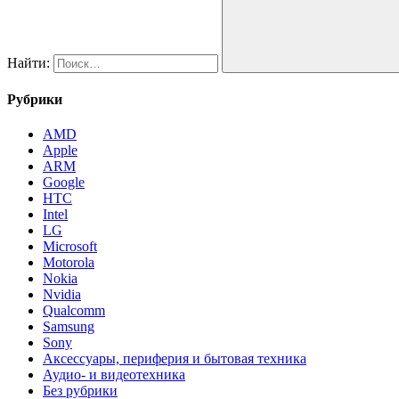
Найти:
Рубрики
AMD
Apple
ARM
Google
HTC
Intel
LG
Microsoft
Motorola
Nokia
Nvidia
Qualcomm
Samsung
Sony
Аксессуары, периферия и бытовая техника
Аудио- и видеотехника
Без рубрики