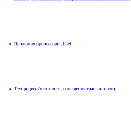
Эволюция процессоров Intel
Техпроцесс (плотность размещения транзисторов)