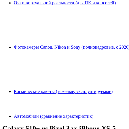
Очки виртуальной реальности (для ПК и консолей)
Фотокамеры Canon, Nikon и Sony (полнокадровые, с 2020
Космические ракеты (тяжелые, эксплуатируемые)
Автомобили (сравнение характеристик)
Galaxy S10+ vs Pixel 3 vs iPhone XS-5