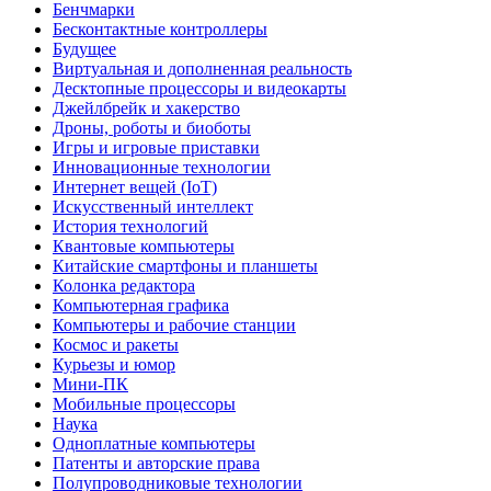
Бенчмарки
Бесконтактные контроллеры
Будущее
Виртуальная и дополненная реальность
Десктопные процессоры и видеокарты
Джейлбрейк и хакерство
Дроны, роботы и биоботы
Игры и игровые приставки
Инновационные технологии
Интернет вещей (IoT)
Искусственный интеллект
История технологий
Квантовые компьютеры
Китайские смартфоны и планшеты
Колонка редактора
Компьютерная графика
Компьютеры и рабочие станции
Космос и ракеты
Курьезы и юмор
Мини-ПК
Мобильные процессоры
Наука
Одноплатные компьютеры
Патенты и авторские права
Полупроводниковые технологии