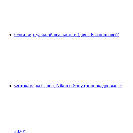
Очки виртуальной реальности (для ПК и консолей)
Фотокамеры Canon, Nikon и Sony (полнокадровые, с
2020)