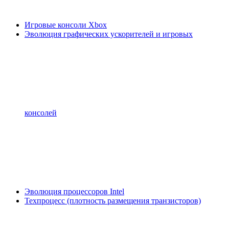
Игровые консоли Xbox
Эволюция графических ускорителей и игровых
консолей
Эволюция процессоров Intel
Техпроцесс (плотность размещения транзисторов)