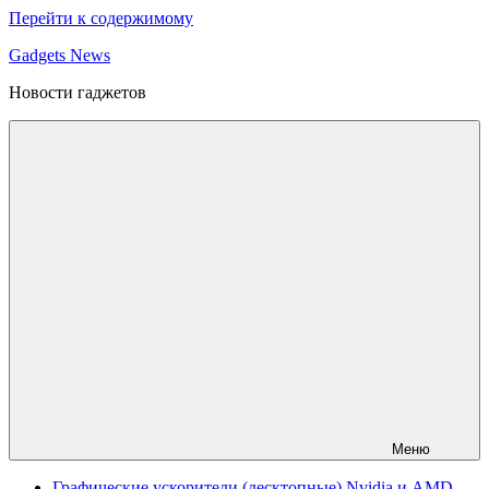
Перейти к содержимому
Gadgets News
Новости гаджетов
Меню
Графические ускорители (десктопные) Nvidia и AMD