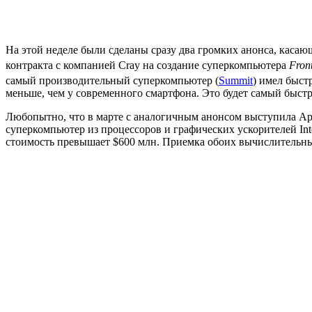
На этой неделе были сделаны сразу два громких анонса, каса
контракта с компанией Cray на создание суперкомпьютера
Front
самый производительный суперкомпьютер (
Summit
) имел быст
меньше, чем у современного смартфона. Это будет самый быст
Любопытно, что в марте с аналогичным анонсом выступила Ар
суперкомпьютер из процессоров и графических ускорителей Inte
стоимость превышает $600 млн. Приемка обоих вычислительных