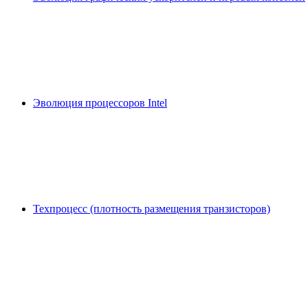
Эволюция процессоров Intel
Техпроцесс (плотность размещения транзисторов)