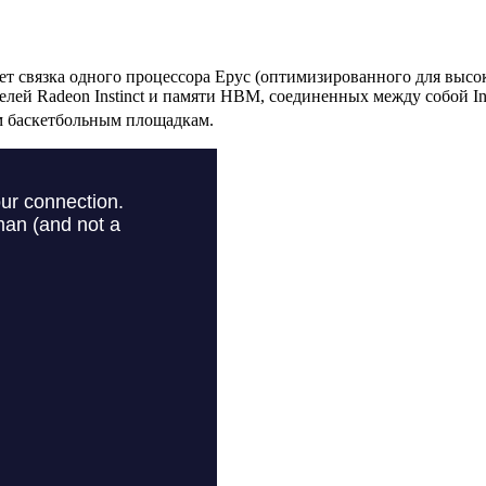
 связка одного процессора Epyc (оптимизированного для высо
ей Radeon Instinct и памяти HBM, соединенных между собой Infin
м баскетбольным площадкам.