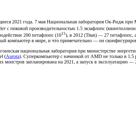
ющиеся 2021 года. 7 мая Национальная лаборатория Ок-Ридж пр
ier
с пиковой производительностью 1.5 экзафлопс (квинтиллион, 
15
родействие 200 петафлопс (10
), в 2012 (Titan) — 27 петафлопс,
рый компьютер в мире, и что примечательно — он сконфигуриро
гоннская национальная лаборатория при министерстве энергети
l (
Aurora
). Суперкомпьютер с начинкой от AMD не только в 1.5 
 монстров запланирована на 2021, а запуск в эксплуатацию — 2