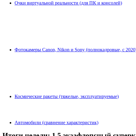
Очки виртуальной реальности (для ПК и консолей)
Фотокамеры Canon, Nikon и Sony (полнокадровые, с 2020
Космические ракеты (тяжелые, эксплуатируемые)
Автомобили (сравнение характеристик)
Итоги недели: 1.5 экзафлопсный суперк