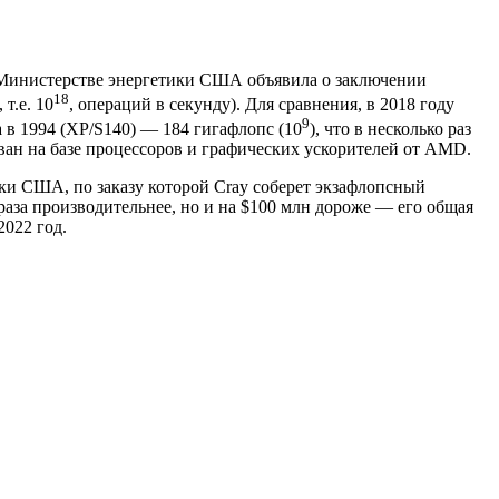
и Министерстве энергетики США объявила о заключении
18
т.е. 10
, операций в секунду). Для сравнения, в 2018 году
9
 а в 1994 (XP/S140) — 184 гигафлопс (10
), что в несколько раз
ван на базе процессоров и графических ускорителей от AMD.
ки США, по заказу которой Cray соберет экзафлопсный
раза производительнее, но и на $100 млн дороже — его общая
022 год.