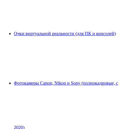
Очки виртуальной реальности (для ПК и консолей)
Фотокамеры Canon, Nikon и Sony (полнокадровые, с
2020)