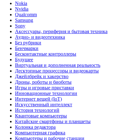
Nokia
Nvidia
Qualcomm
Samsung
Sony
Аксессуары, периферия и бытовая техника
Аудио- и видеотехника
Без рубрики
Бенчмарки
Бесконтактные контроллеры
Будущее
Виртуальная и дополненная реальность
Десктопные процессоры и видеокарты
Джейлбрейк и хакерство
Дроны, роботы и биоботы
Игры и игровые приставки
Инновационные технологии
Интернет вещей (IoT)
Искусственный интеллект
История технологий
Квантовые компьютеры
Китайские смартфоны и планшеты
Колонка редактора
Компьютерная графика
Компьютеры и рабочие станции