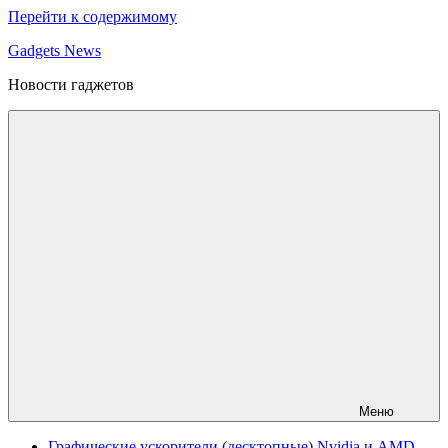
Перейти к содержимому
Gadgets News
Новости гаджетов
Меню
Графические ускорители (десктопные) Nvidia и AMD