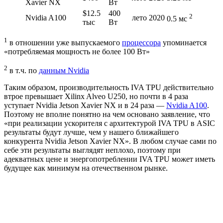
Xavier NX
Вт
$12.5
400
2
Nvidia A100
лето 2020
0.5 мс
тыс
Вт
1
в отношении уже выпускаемого
процессора
упоминается
«потребляемая мощность не более 100 Вт»
2
в т.ч. по
данным Nvidia
Таким образом, производительность IVA TPU действительно
втрое превышает Xilinx Alveo U250, но почти в 4 раза
уступает Nvidia Jetson Xavier NX и в 24 раза —
Nvidia A100
.
Поэтому не вполне понятно на чем основано заявление, что
«при реализации ускорителя с архитектурой IVA TPU в ASIC
результаты будут лучше, чем у нашего ближайшего
конкурента Nvidia Jetson Xavier NX». В любом случае сами по
себе эти результаты выглядят неплохо, поэтому при
адекватных цене и энергопотреблении IVA TPU может иметь
будущее как минимум на отечественном рынке.