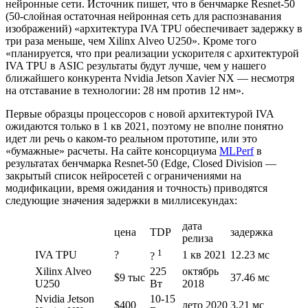
нейронные сети. Источник пишет, что в бенчмарке Resnet-50
(50-слойная остаточная нейронная сеть для распознавания
изображений) «архитектура IVA TPU обеспечивает задержку в
три раза меньше, чем Xilinx Alveo U250». Кроме того
«планируется, что при реализации ускорителя с архитектурой
IVA TPU в ASIC результаты будут лучше, чем у нашего
ближайшего конкурента Nvidia Jetson Xavier NX — несмотря
на отставание в технологии: 28 нм против 12 нм».
Первые образцы процессоров с новой архитектурой IVA
ожидаются только в 1 кв 2021, поэтому не вполне понятно
идет ли речь о каком-то реальном прототипе, или это
«бумажные» расчеты. На сайте консорциума
MLPerf
в
результатах бенчмарка Resnet-50 (Edge, Closed Division —
закрытый список нейросетей с ограничениями на
модификации, время ожидания и точность) приводятся
следующие значения задержки в миллисекундах:
дата
цена
TDP
задержка
релиза
1
IVA TPU
?
1 кв 2021
12.23 мс
?
Xilinx Alveo
225
октябрь
$9 тыс
37.46 мс
U250
Вт
2018
Nvidia Jetson
10-15
$400
лето 2020
3.21 мс