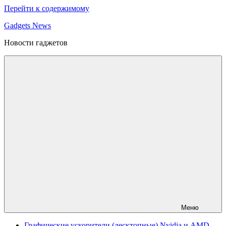
Перейти к содержимому
Gadgets News
Новости гаджетов
Меню
Графические ускорители (десктопные) Nvidia и AMD