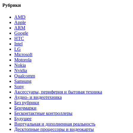
Рубрики
AMD
Apple
ARM
Google
HTC
Intel
LG
Microsoft
Motorola
Nokia
Nvidia
Qualcomm
Samsung
Sony
Аксессуары, периферия и бытовая техника
Аудио- и видеотехника
Без рубрики
Бенчмарки
Бесконтактные контроллеры
Будущее
Виртуальная и дополненная реальность
Десктопные процессоры и видеокарты