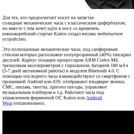
Для тех, кто предпочитает носит на запястье
солидные механические часы с классическим циферблатом,
но вместе с тем хочет идти в ногу со временем,
южнокорейский стартап Kairos создал весьма любопытное
устройство.
Это полноценные механические часы, под сапфировым
стеклом которых расположен полупрозрачный (40%) тачскрин
дисплей. Корпус оснащен процессором ARM Cortex M4,
трехосевым акселерометром с гироскопом, батареей 180 мАч
(5-7 дней автономной работы) и модулем Bluetooth 4.0. С
помощью последнего часы взаимодействуют со смартфоном с
прошивкой Android или iOS: отображают входящие звонки,
СМС, письма, твитты, прогноз погоды, управляют
музыкальным плейером и т.д. Работают часы под
управлением фирменной ОС Kairos или
Android
Wear
(опционально).