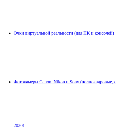
Очки виртуальной реальности (для ПК и консолей)
Фотокамеры Canon, Nikon и Sony (полнокадровые, с
2020)