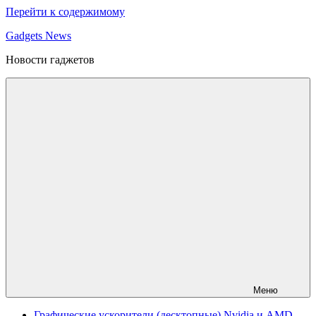
Перейти к содержимому
Gadgets News
Новости гаджетов
Меню
Графические ускорители (десктопные) Nvidia и AMD