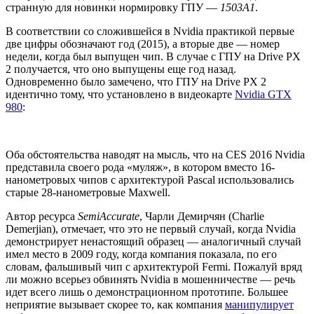
странную для новинки нормировку ГПУ —
1503A1
.
В соответствии со сложившейся в Nvidia практикой первые
две цифры обозначают год (2015), а вторые две — номер
недели, когда был выпущен чип. В случае с ГПУ на Drive PX
2 получается, что оно выпущены еще год назад.
Одновременно было замечено, что ГПУ на Drive PX 2
идентично тому, что установлено в видеокарте
Nvidia GTX
980
:
Оба обстоятельства наводят на мысль, что на CES 2016 Nvidia
представила своего рода «муляж», в котором вместо 16-
нанометровых чипов с архитектурой Pascal использовались
старые 28-нанометровые Maxwell.
Автор ресурса
SemiAccurate
, Чарли Демирчян (Charlie
Demerjian), отмечает, что это не первый случай, когда Nvidia
демонстрирует ненастоящий образец — аналогичный случай
имел место в 2009 году, когда компания показала, по его
словам, фальшивый чип с архитектурой Fermi. Пожалуй вряд
ли можно всерьез обвинять Nvidia в мошенничестве — речь
идет всего лишь о демонстрационном прототипе. Большее
неприятие вызывает скорее то, как компания
манипулирует