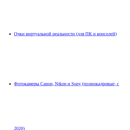
Очки виртуальной реальности (для ПК и консолей)
Фотокамеры Canon, Nikon и Sony (полнокадровые, с
2020)