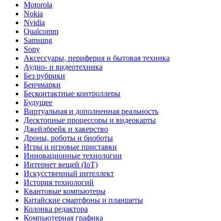
Motorola
Nokia
Nvidia
Qualcomm
Samsung
Sony
Аксессуары, периферия и бытовая техника
Аудио- и видеотехника
Без рубрики
Бенчмарки
Бесконтактные контроллеры
Будущее
Виртуальная и дополненная реальность
Десктопные процессоры и видеокарты
Джейлбрейк и хакерство
Дроны, роботы и биоботы
Игры и игровые приставки
Инновационные технологии
Интернет вещей (IoT)
Искусственный интеллект
История технологий
Квантовые компьютеры
Китайские смартфоны и планшеты
Колонка редактора
Компьютерная графика