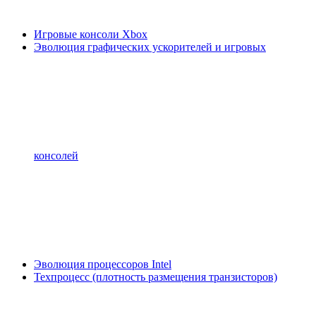
Игровые консоли Xbox
Эволюция графических ускорителей и игровых
консолей
Эволюция процессоров Intel
Техпроцесс (плотность размещения транзисторов)