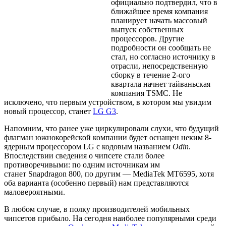
официально подтвердил, что в
ближайшее время компания
планирует начать массовый
выпуск собственных
процессоров. Другие
подробности он сообщать не
стал, но согласно источнику в
отрасли, непосредственную
сборку в течение 2-ого
квартала начнет тайваньская
компания TSMC. Не
исключено, что первым устройством, в котором мы увидим
новый процессор, станет
LG G3
.
Напомним, что ранее уже циркулировали слухи, что будущий
флагман южнокорейской компании будет оснащен неким 8-
ядерным процессором LG с кодовым названием
Odin
.
Впоследствии сведения о чипсете стали более
противоречивыми: по одним источникам им
станет Snapdragon 800, по другим — MediaTek MT6595, хотя
оба варианта (особенно первый) нам представляются
маловероятными.
В любом случае, в полку производителей мобильных
чипсетов прибыло. На сегодня наиболее популярными среди