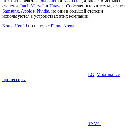
них них являются
Qualcomm
и
MediaTek
, а также, в меньшей
степени,
Intel
,
Marvell
и
Huawei
. Собственные чипсеты делают
Samsung
,
Apple
и
Nvidia
, но они в большей степени
используются в устройствах этих компаний.
Korea Herald
по наводке
Phone Arena
LG
,
Мобильные
процессоры
TSMC