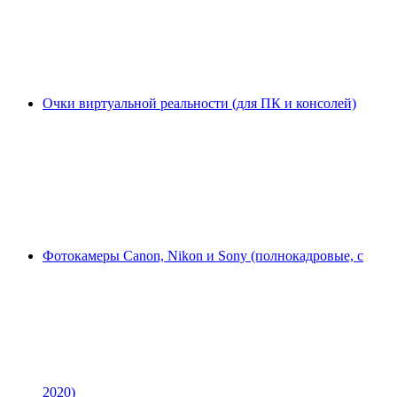
Очки виртуальной реальности (для ПК и консолей)
Фотокамеры Canon, Nikon и Sony (полнокадровые, с
2020)