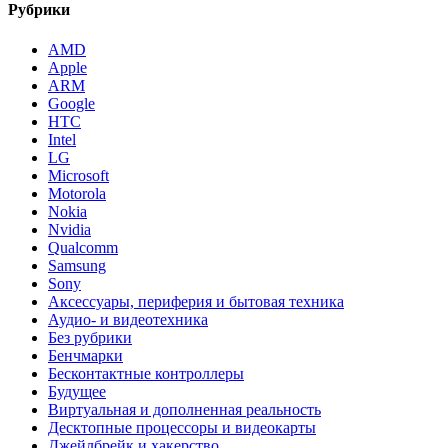
Рубрики
AMD
Apple
ARM
Google
HTC
Intel
LG
Microsoft
Motorola
Nokia
Nvidia
Qualcomm
Samsung
Sony
Аксессуары, периферия и бытовая техника
Аудио- и видеотехника
Без рубрики
Бенчмарки
Бесконтактные контроллеры
Будущее
Виртуальная и дополненная реальность
Десктопные процессоры и видеокарты
Джейлбрейк и хакерство