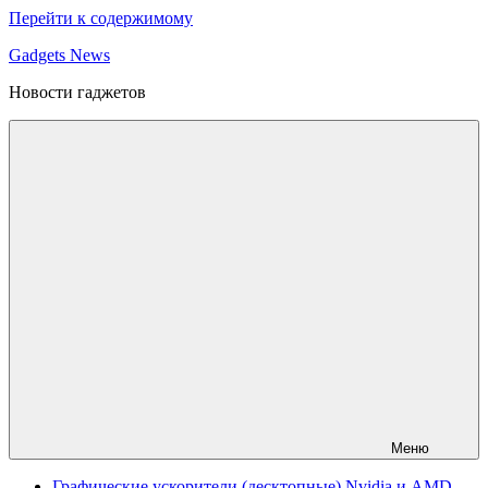
Перейти к содержимому
Gadgets News
Новости гаджетов
Меню
Графические ускорители (десктопные) Nvidia и AMD