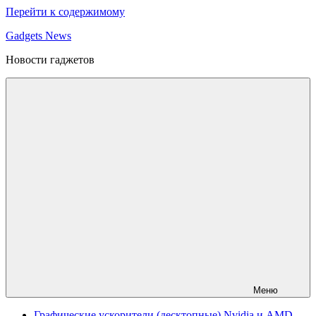
Перейти к содержимому
Gadgets News
Новости гаджетов
Меню
Графические ускорители (десктопные) Nvidia и AMD