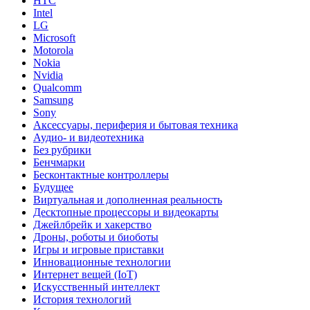
HTC
Intel
LG
Microsoft
Motorola
Nokia
Nvidia
Qualcomm
Samsung
Sony
Аксессуары, периферия и бытовая техника
Аудио- и видеотехника
Без рубрики
Бенчмарки
Бесконтактные контроллеры
Будущее
Виртуальная и дополненная реальность
Десктопные процессоры и видеокарты
Джейлбрейк и хакерство
Дроны, роботы и биоботы
Игры и игровые приставки
Инновационные технологии
Интернет вещей (IoT)
Искусственный интеллект
История технологий