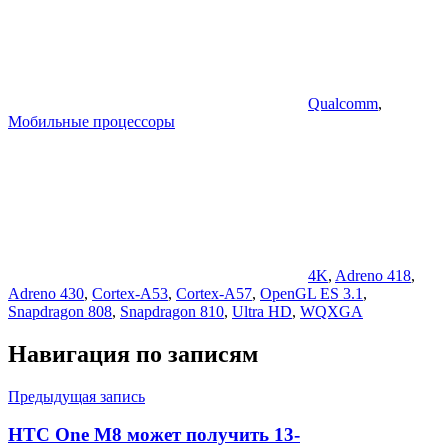
Qualcomm
,
Мобильные процессоры
4K
,
Adreno 418
,
Adreno 430
,
Cortex-A53
,
Cortex-A57
,
OpenGL ES 3.1
,
Snapdragon 808
,
Snapdragon 810
,
Ultra HD
,
WQXGA
Навигация по записям
Предыдущая запись
HTC One M8 может получить 13-