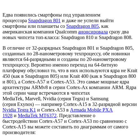
Едва появились смартфоны под управлением
процессора
Snapdragon 801
и даже не успели выйти
смартфоны или планшеты со
Snapdragon 805
, как
американская компания Qualcomm
анонсировала
сразу два
новых чипсета топ-класса: Snapdragon 810 и Snapdragon 808.
В отличие от 32-разрядных Snapdragon 801 и Snapdragon 805,
созданных по 28-нанометровому техпроцессу, обе новинки
являются 64-разрядными и созданы по 20-нанометровому
техпроцессу. Вероятно именно переход на 64-битную
платформу обусловил то, что в них используются ядра не Krait
450 (как в Snapdragon 805) или Krait 400 (как в Snapdragon 800
и 801), а Cortex-A57 и Cortex-A53. Это самые мощные ядра
архитектуры ARMv8 в серии Cortex-Ax компании ARM. Ядра
этой серии чаще встречаются в чипсетах
MediaTek, Marvell, Nvidia (серия Tegra) и Samsung
(серия Exynos) — например Cortex-A15 в 32-разрядной версии
Nvidia Tegra K1
и Cortex-A53 в
Armada Mobile PXA
1928
и
MediaTek MT6372
. Представление о
быстродействии Cortex-A57 и Cortex-A53 по сравнению с
Cortex-A15 вы можете составить по диаграммам от самого
производителя: