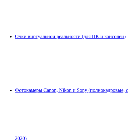
Очки виртуальной реальности (для ПК и консолей)
Фотокамеры Canon, Nikon и Sony (полнокадровые, с
2020)