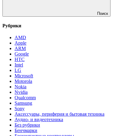
Поиск
Рубрики
AMD
Apple
ARM
Google
HTC
Intel
LG
Microsoft
Motorola
Nokia
Nvidia
Qualcomm
Samsung
Sony
Аксессуары, периферия и бытовая техника
Аудио- и видеотехника
Без рубрики
Бенчмарки
Бесконтактные контроллеры