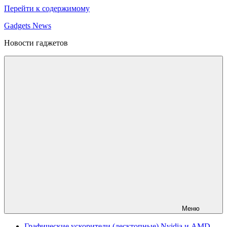
Перейти к содержимому
Gadgets News
Новости гаджетов
Меню
Графические ускорители (десктопные) Nvidia и AMD