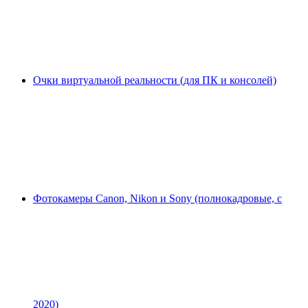
Очки виртуальной реальности (для ПК и консолей)
Фотокамеры Canon, Nikon и Sony (полнокадровые, с
2020)