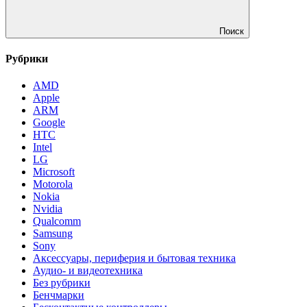
Поиск
Рубрики
AMD
Apple
ARM
Google
HTC
Intel
LG
Microsoft
Motorola
Nokia
Nvidia
Qualcomm
Samsung
Sony
Аксессуары, периферия и бытовая техника
Аудио- и видеотехника
Без рубрики
Бенчмарки