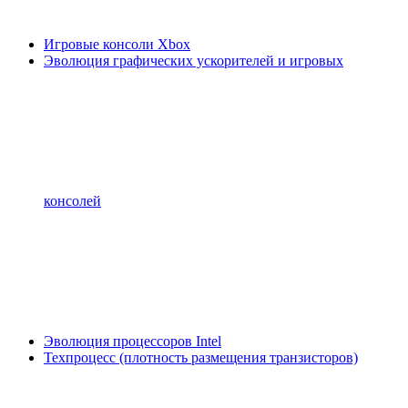
Игровые консоли Xbox
Эволюция графических ускорителей и игровых
консолей
Эволюция процессоров Intel
Техпроцесс (плотность размещения транзисторов)