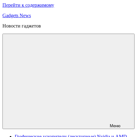
Перейти к содержимому
Gadgets News
Новости гаджетов
Меню
Графические ускорители (десктопные) Nvidia и AMD