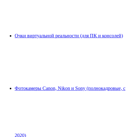
Очки виртуальной реальности (для ПК и консолей)
Фотокамеры Canon, Nikon и Sony (полнокадровые, с
2020)