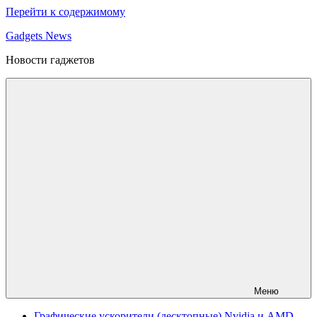
Перейти к содержимому
Gadgets News
Новости гаджетов
Меню
Графические ускорители (десктопные) Nvidia и AMD