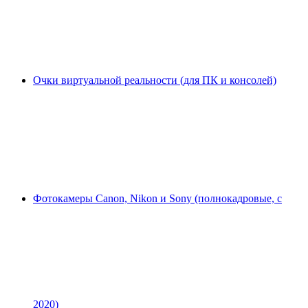
Очки виртуальной реальности (для ПК и консолей)
Фотокамеры Canon, Nikon и Sony (полнокадровые, с
2020)