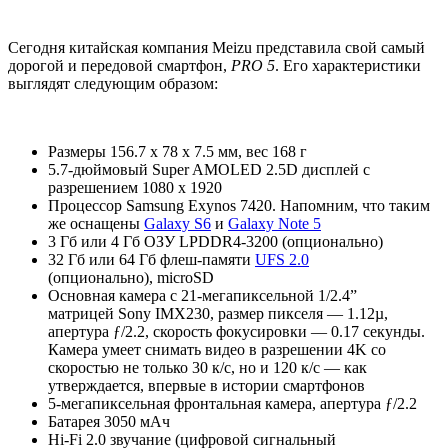
Сегодня китайская компания Meizu представила свой самый
дорогой и передовой смартфон,
PRO 5
. Его характеристики
выглядят следующим образом:
Размеры 156.7 x 78 x 7.5 мм, вес 168 г
5.7-дюймовый Super AMOLED 2.5D дисплей с
разрешением 1080 x 1920
Процессор Samsung Exynos 7420. Напомним, что таким
же оснащены
Galaxy S6
и
Galaxy Note 5
3 Гб или 4 Гб ОЗУ LPDDR4-3200 (опционально)
32 Гб или 64 Гб флеш-памяти
UFS 2.0
(опционально), microSD
Основная камера с 21-мегапиксельной 1/2.4”
матрицей Sony IMX230, размер пикселя — 1.12µ,
апертура ƒ/2.2, скорость фокусировки — 0.17 секунды.
Камера умеет снимать видео в разрешении 4K со
скоростью не только 30 к/с, но и 120 к/с — как
утверждается, впервые в истории смартфонов
5-мегапиксельная фронтальная камера, апертура ƒ/2.2
Батарея 3050 мАч
Hi-Fi 2.0 звучание (цифровой сигнальный