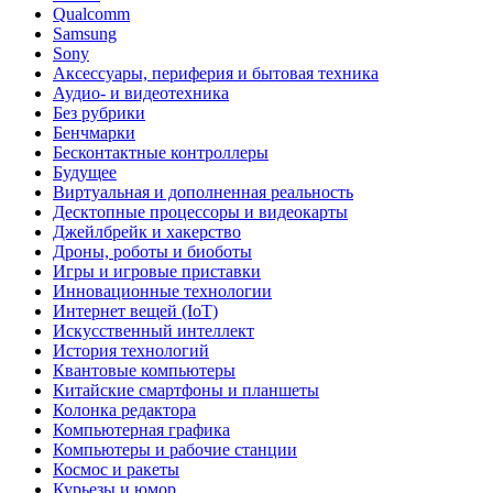
Qualcomm
Samsung
Sony
Аксессуары, периферия и бытовая техника
Аудио- и видеотехника
Без рубрики
Бенчмарки
Бесконтактные контроллеры
Будущее
Виртуальная и дополненная реальность
Десктопные процессоры и видеокарты
Джейлбрейк и хакерство
Дроны, роботы и биоботы
Игры и игровые приставки
Инновационные технологии
Интернет вещей (IoT)
Искусственный интеллект
История технологий
Квантовые компьютеры
Китайские смартфоны и планшеты
Колонка редактора
Компьютерная графика
Компьютеры и рабочие станции
Космос и ракеты
Курьезы и юмор