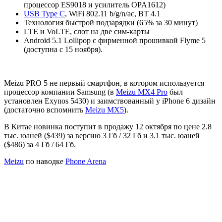
процессор ES9018 и усилитель OPA1612)
USB Type C
, WiFi 802.11 b/g/n/ac, BT 4.1
Технология быстрой подзарядки (65% за 30 минут)
LTE и VoLTE, слот на две сим-карты
Android 5.1 Lollipop с фирменной прошивкой Flyme 5
(доступна с 15 ноября).
Meizu PRO 5 не первый смартфон, в котором используется
процессор компании Samsung (в
Meizu MX4 Pro
был
установлен Exynos 5430) и заимствованный у iPhone 6 дизайн
(достаточно вспомнить
Meizu MX5
).
В Китае новинка поступит в продажу 12 октября по цене 2.8
тыс. юаней ($439) за версию 3 Гб / 32 Гб и 3.1 тыс. юаней
($486) за 4 Гб / 64 Гб.
Meizu
по наводке
Phone Arena