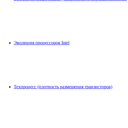
Эволюция процессоров Intel
Техпроцесс (плотность размещения транзисторов)