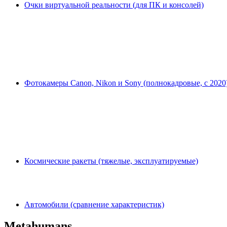
Очки виртуальной реальности (для ПК и консолей)
Фотокамеры Canon, Nikon и Sony (полнокадровые, с 2020
Космические ракеты (тяжелые, эксплуатируемые)
Автомобили (сравнение характеристик)
Metahumans