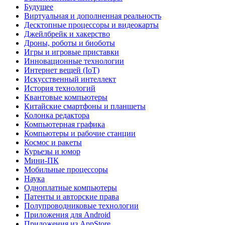
Будущее
Виртуальная и дополненная реальность
Десктопные процессоры и видеокарты
Джейлбрейк и хакерство
Дроны, роботы и биоботы
Игры и игровые приставки
Инновационные технологии
Интернет вещей (IoT)
Искусственный интеллект
История технологий
Квантовые компьютеры
Китайские смартфоны и планшеты
Колонка редактора
Компьютерная графика
Компьютеры и рабочие станции
Космос и ракеты
Курьезы и юмор
Мини-ПК
Мобильные процессоры
Наука
Одноплатные компьютеры
Патенты и авторские права
Полупроводниковые технологии
Приложения для Android
Приложения из AppStore