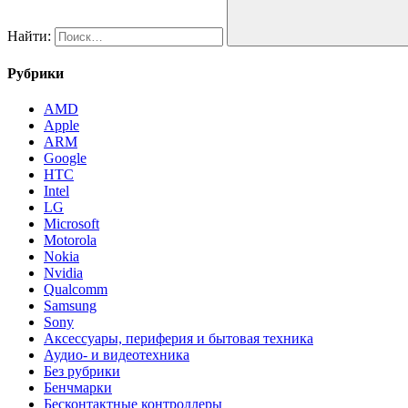
Найти:
Рубрики
AMD
Apple
ARM
Google
HTC
Intel
LG
Microsoft
Motorola
Nokia
Nvidia
Qualcomm
Samsung
Sony
Аксессуары, периферия и бытовая техника
Аудио- и видеотехника
Без рубрики
Бенчмарки
Бесконтактные контроллеры