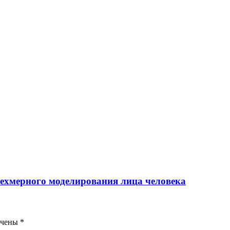
рехмерного моделирования лица человека
ечены
*