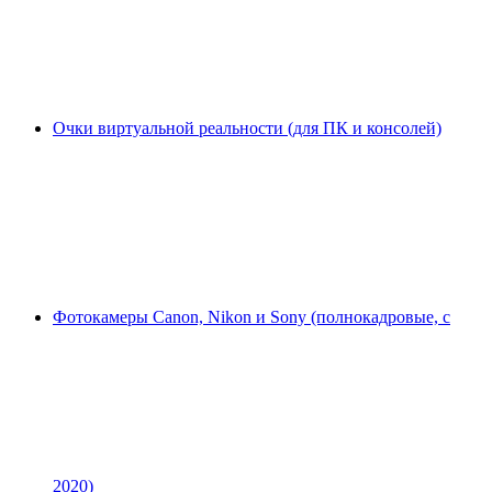
Очки виртуальной реальности (для ПК и консолей)
Фотокамеры Canon, Nikon и Sony (полнокадровые, с
2020)