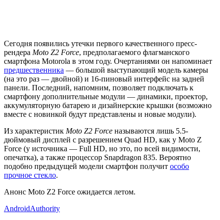
Сегодня появились утечки первого качественного пресс-
рендера
Moto Z2 Force
, предполагаемого флагманского
смартфона Motorola в этом году. Очертаниями он напоминает
предшественника
— большой выступающий модель камеры
(на это раз — двойной) и 16-пиновый интерфейс на задней
панели. Последний, напомним, позволяет подключать к
смартфону дополнительные модули — динамики, проектор,
аккумуляторную батарею и дизайнерские крышки (возможно
вместе с новинкой будут представлены и новые модули).
Из характеристик
Moto Z2 Force
называются лишь 5.5-
дюймовый дисплей с разрешением Quad HD, как у Moto Z
Force (у источника — Full HD, но это, по всей видимости,
опечатка), а также процессор Snapdragon 835. Вероятно
подобно предыдущей модели смартфон получит
особо
прочное стекло
.
Анонс Moto Z2 Force ожидается летом.
AndroidAuthority