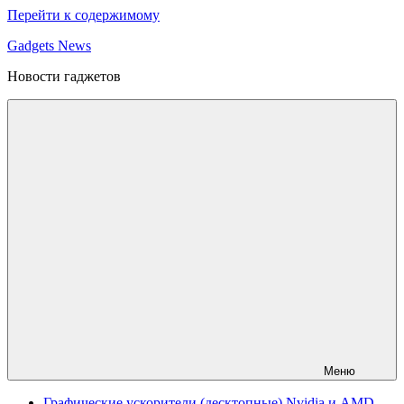
Перейти к содержимому
Gadgets News
Новости гаджетов
Меню
Графические ускорители (десктопные) Nvidia и AMD