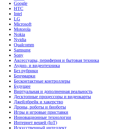
Google
HTC
Intel
LG
Microsoft
Motorola
Nokia
Nvidia
Qualcomm
Samsung
Sony
Аксессуары, периферия и бытовая техника
Аудио- и видеотехника
Без рубрики
Бенчмарки
Бесконтактные контроллеры
Будущее
Виртуальная и дополненная реальность
Десктопные процессоры и видеокарты
Джейлбрейк и хакерство
Дроны, роботы и биоботы
Игры и игровые приставки
Инновационные технологии
Интернет вещей (IoT)
Искусственный интеллект