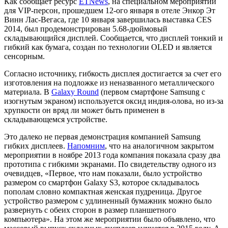
Как сообщает ресурс
ETNews
, на специальном мероприятии
для VIP-персон, прошедшем 12-ого января в отеле Энкор Эт
Винн Лас-Вегаса, где 10 января завершилась выставка CES
2014, был продемонстрирован 5.68-дюймовый
складывающийся дисплей. Сообщается, что дисплей тонкий и
гибкий как бумага, создан по технологии OLED и является
сенсорным.
Согласно источнику, гибкость дисплея достигается за счет его
изготовления на подложке из неназванного металлического
материала. В
Galaxy Round
(первом смартфоне Samsung с
изогнутым экраном) используется оксид индия-олова, но из-за
хрупкости он вряд ли может быть применен в
складывающемся устройстве.
Это далеко не первая демонстрация компанией Samsung
гибких дисплеев.
Напомним
, что на аналогичном закрытом
мероприятии в ноябре 2013 года компания показала сразу два
прототипа с гибкими экранами. По свидетельству одного из
очевидцев, «Первое, что нам показали, было устройство
размером со смартфон Galaxy S3, которое складывалось
пополам словно компактная женская пудреница. Другое
устройство размером с удлиненный бумажник можно было
развернуть с обеих сторон в размер планшетного
компьютера». На этом же мероприятии было объявлено, что