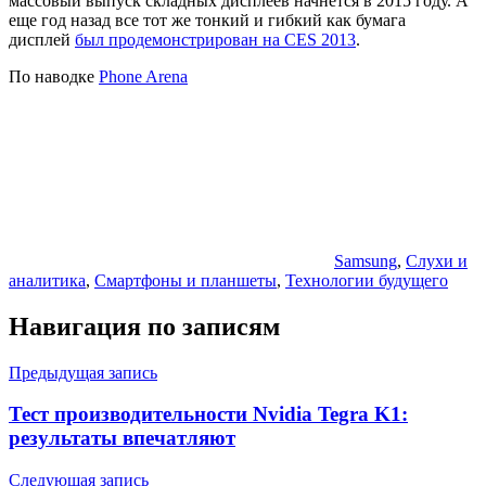
массовый выпуск складных дисплеев начнется в 2015 году. А
еще год назад все тот же тонкий и гибкий как бумага
дисплей
был продемонстрирован на CES 2013
.
По наводке
Phone Arena
Samsung
,
Слухи и
аналитика
,
Смартфоны и планшеты
,
Технологии будущего
Навигация по записям
Предыдущая запись
Тест производительности Nvidia Tegra K1:
результаты впечатляют
Следующая запись