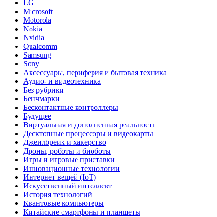
LG
Microsoft
Motorola
Nokia
Nvidia
Qualcomm
Samsung
Sony
Аксессуары, периферия и бытовая техника
Аудио- и видеотехника
Без рубрики
Бенчмарки
Бесконтактные контроллеры
Будущее
Виртуальная и дополненная реальность
Десктопные процессоры и видеокарты
Джейлбрейк и хакерство
Дроны, роботы и биоботы
Игры и игровые приставки
Инновационные технологии
Интернет вещей (IoT)
Искусственный интеллект
История технологий
Квантовые компьютеры
Китайские смартфоны и планшеты