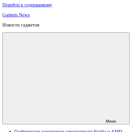
Перейти к содержимому
Gadgets News
Новости гаджетов
Меню
Графические ускорители (десктопные) Nvidia и AMD