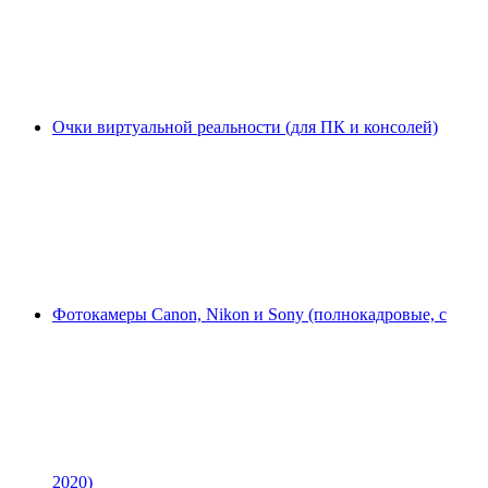
Очки виртуальной реальности (для ПК и консолей)
Фотокамеры Canon, Nikon и Sony (полнокадровые, с
2020)