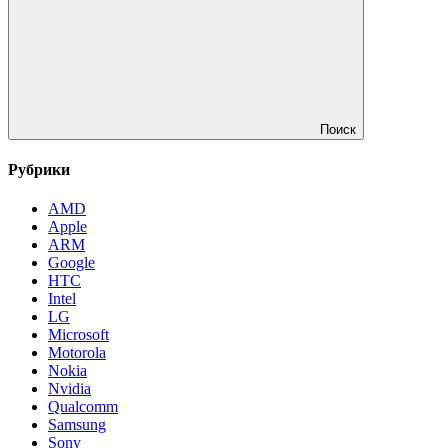
Поиск
Рубрики
AMD
Apple
ARM
Google
HTC
Intel
LG
Microsoft
Motorola
Nokia
Nvidia
Qualcomm
Samsung
Sony