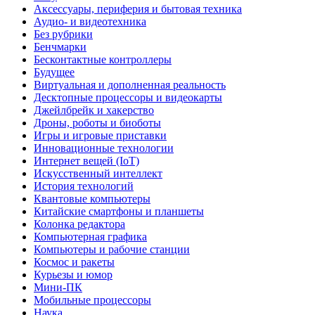
Аксессуары, периферия и бытовая техника
Аудио- и видеотехника
Без рубрики
Бенчмарки
Бесконтактные контроллеры
Будущее
Виртуальная и дополненная реальность
Десктопные процессоры и видеокарты
Джейлбрейк и хакерство
Дроны, роботы и биоботы
Игры и игровые приставки
Инновационные технологии
Интернет вещей (IoT)
Искусственный интеллект
История технологий
Квантовые компьютеры
Китайские смартфоны и планшеты
Колонка редактора
Компьютерная графика
Компьютеры и рабочие станции
Космос и ракеты
Курьезы и юмор
Мини-ПК
Мобильные процессоры
Наука