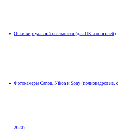
Очки виртуальной реальности (для ПК и консолей)
Фотокамеры Canon, Nikon и Sony (полнокадровые, с
2020)