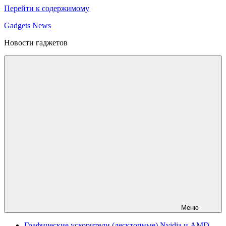
Перейти к содержимому
Gadgets News
Новости гаджетов
Меню
Графические ускорители (десктопные) Nvidia и AMD