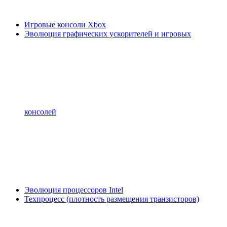
Игровые консоли Xbox
Эволюция графических ускорителей и игровых
консолей
Эволюция процессоров Intel
Техпроцесс (плотность размещения транзисторов)