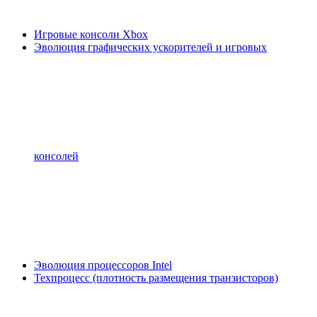
Игровые консоли Xbox
Эволюция графических ускорителей и игровых
консолей
Эволюция процессоров Intel
Техпроцесс (плотность размещения транзисторов)