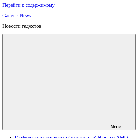
Перейти к содержимому
Gadgets News
Новости гаджетов
Меню
Графические ускорители (десктопные) Nvidia и AMD