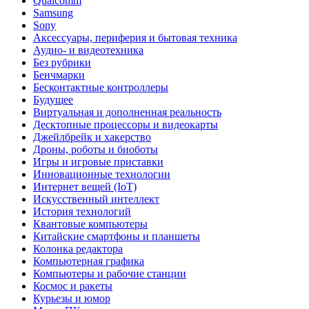
Qualcomm
Samsung
Sony
Аксессуары, периферия и бытовая техника
Аудио- и видеотехника
Без рубрики
Бенчмарки
Бесконтактные контроллеры
Будущее
Виртуальная и дополненная реальность
Десктопные процессоры и видеокарты
Джейлбрейк и хакерство
Дроны, роботы и биоботы
Игры и игровые приставки
Инновационные технологии
Интернет вещей (IoT)
Искусственный интеллект
История технологий
Квантовые компьютеры
Китайские смартфоны и планшеты
Колонка редактора
Компьютерная графика
Компьютеры и рабочие станции
Космос и ракеты
Курьезы и юмор