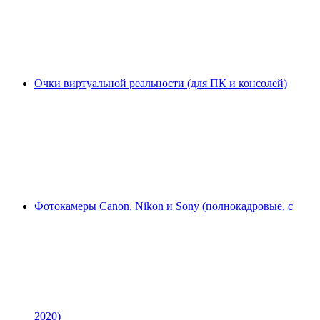
Очки виртуальной реальности (для ПК и консолей)
Фотокамеры Canon, Nikon и Sony (полнокадровые, с
2020)