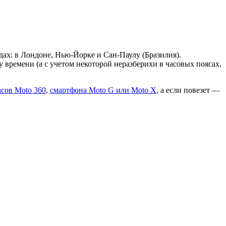
дах: в Лондоне, Нью-Йорке и Сан-Паулу (Бразилия).
у времени (а с учетом некоторой неразберихи в часовых поясах,
сов Moto 360
,
смартфона Moto G или Moto X
, а если повезет —