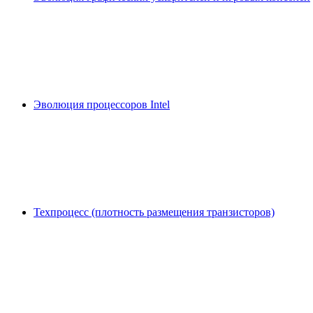
Эволюция процессоров Intel
Техпроцесс (плотность размещения транзисторов)