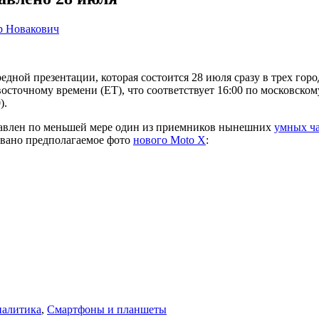
р Новакович
дной презентации, которая состоится 28 июля сразу в трех горо
осточному времени (ET), что соответствует 16:00 по московском
).
дставлен по меньшей мере один из приемников нынешних
умных ча
овано предполагаемое фото
нового Moto X
:
налитика
,
Смартфоны и планшеты