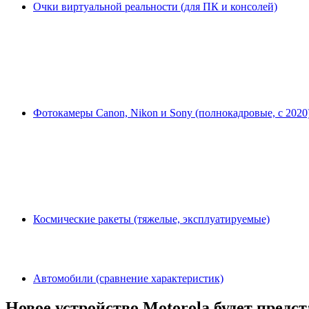
Очки виртуальной реальности (для ПК и консолей)
Фотокамеры Canon, Nikon и Sony (полнокадровые, с 2020
Космические ракеты (тяжелые, эксплуатируемые)
Автомобили (сравнение характеристик)
Новое устройство Motorola будет предс