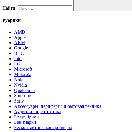
Найти:
Рубрики
AMD
Apple
ARM
Google
HTC
Intel
LG
Microsoft
Motorola
Nokia
Nvidia
Qualcomm
Samsung
Sony
Аксессуары, периферия и бытовая техника
Аудио- и видеотехника
Без рубрики
Бенчмарки
Бесконтактные контроллеры