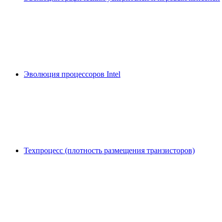
Эволюция процессоров Intel
Техпроцесс (плотность размещения транзисторов)