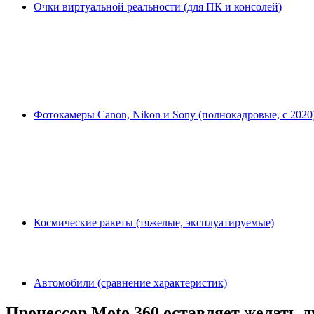
Очки виртуальной реальности (для ПК и консолей)
Фотокамеры Canon, Nikon и Sony (полнокадровые, с 2020
Космические ракеты (тяжелые, эксплуатируемые)
Автомобили (сравнение характеристик)
Процессор Moto 360 оставляет желать 