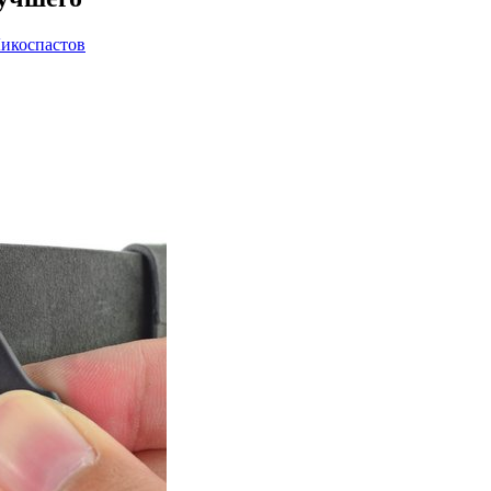
икоспастов