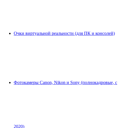
Очки виртуальной реальности (для ПК и консолей)
Фотокамеры Canon, Nikon и Sony (полнокадровые, с
2020)