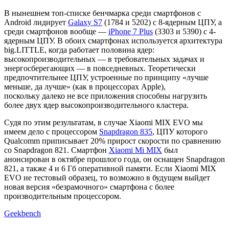
В нынешнем топ-списке бенчмарка среди смартфонов с
Android лидирует
Galaxy S7
(1784 и 5202) с 8-ядерным ЦПУ, а
среди смартфонов вообще —
iPhone 7 Plus
(3303 и 5390) c 4-
ядерным ЦПУ. В обоих смартфонах используется архитектура
big.LITTLE, когда работает половина ядер:
высокопроизводительных — в требовательных задачах и
энергосберегающих — в повседневных. Теоретически
предпочтительнее ЦПУ, устроенные по принципу «лучше
меньше, да лучше» (как в процессорах Apple),
поскольку далеко не все приложения способны нагрузить
более двух ядер высокопроизводительного кластера.
Судя по этим результатам, в случае Xiaomi MIX EVO мы
имеем дело с процессором
Snapdragon 835
, ЦПУ которого
Qualcomm приписывает 20% прирост скорости по сравнению
со Snapdragon 821. Смартфон
Xiaomi Mi MIX
был
анонсирован в октябре прошлого года, он оснащен Snapdragon
821, а также 4 и 6 Гб оперативной памяти. Если Xiaomi MIX
EVO не тестовый образец, то возможно в будущем выйдет
новая версия «безрамочного» смартфона с более
производительным процессором.
Geekbench