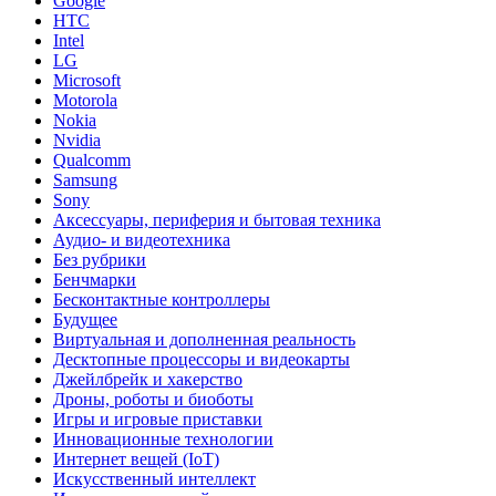
Google
HTC
Intel
LG
Microsoft
Motorola
Nokia
Nvidia
Qualcomm
Samsung
Sony
Аксессуары, периферия и бытовая техника
Аудио- и видеотехника
Без рубрики
Бенчмарки
Бесконтактные контроллеры
Будущее
Виртуальная и дополненная реальность
Десктопные процессоры и видеокарты
Джейлбрейк и хакерство
Дроны, роботы и биоботы
Игры и игровые приставки
Инновационные технологии
Интернет вещей (IoT)
Искусственный интеллект