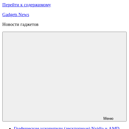
Перейти к содержимому
Gadgets News
Новости гаджетов
Меню
Графические ускорители (десктопные) Nvidia и AMD