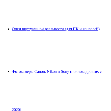
Очки виртуальной реальности (для ПК и консолей)
Фотокамеры Canon, Nikon и Sony (полнокадровые, с
2020)