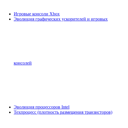
Игровые консоли Xbox
Эволюция графических ускорителей и игровых
консолей
Эволюция процессоров Intel
Техпроцесс (плотность размещения транзисторов)