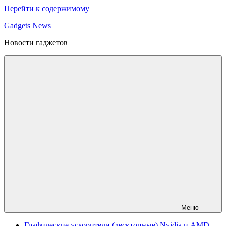
Перейти к содержимому
Gadgets News
Новости гаджетов
Меню
Графические ускорители (десктопные) Nvidia и AMD