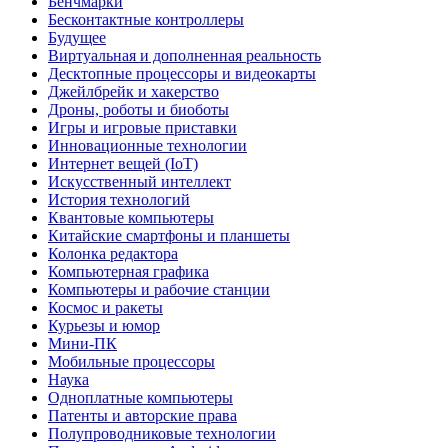
Бенчмарки
Бесконтактные контроллеры
Будущее
Виртуальная и дополненная реальность
Десктопные процессоры и видеокарты
Джейлбрейк и хакерство
Дроны, роботы и биоботы
Игры и игровые приставки
Инновационные технологии
Интернет вещей (IoT)
Искусственный интеллект
История технологий
Квантовые компьютеры
Китайские смартфоны и планшеты
Колонка редактора
Компьютерная графика
Компьютеры и рабочие станции
Космос и ракеты
Курьезы и юмор
Мини-ПК
Мобильные процессоры
Наука
Одноплатные компьютеры
Патенты и авторские права
Полупроводниковые технологии