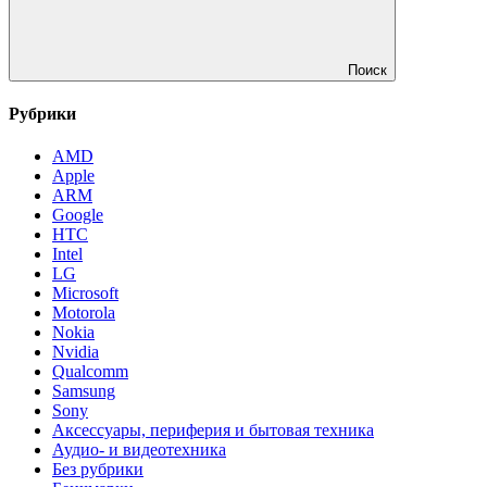
Поиск
Рубрики
AMD
Apple
ARM
Google
HTC
Intel
LG
Microsoft
Motorola
Nokia
Nvidia
Qualcomm
Samsung
Sony
Аксессуары, периферия и бытовая техника
Аудио- и видеотехника
Без рубрики