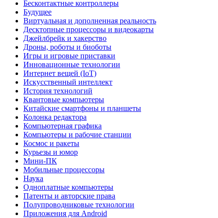
Бесконтактные контроллеры
Будущее
Виртуальная и дополненная реальность
Десктопные процессоры и видеокарты
Джейлбрейк и хакерство
Дроны, роботы и биоботы
Игры и игровые приставки
Инновационные технологии
Интернет вещей (IoT)
Искусственный интеллект
История технологий
Квантовые компьютеры
Китайские смартфоны и планшеты
Колонка редактора
Компьютерная графика
Компьютеры и рабочие станции
Космос и ракеты
Курьезы и юмор
Мини-ПК
Мобильные процессоры
Наука
Одноплатные компьютеры
Патенты и авторские права
Полупроводниковые технологии
Приложения для Android