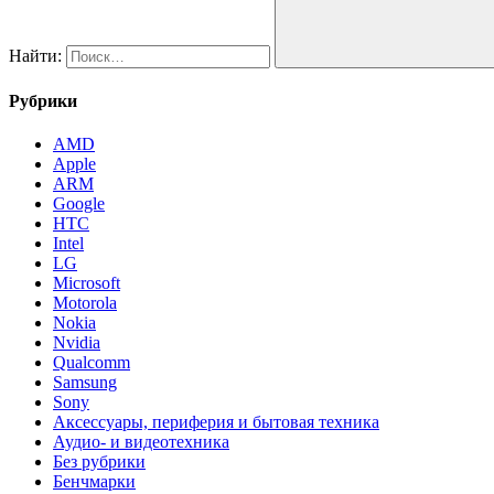
Найти:
Рубрики
AMD
Apple
ARM
Google
HTC
Intel
LG
Microsoft
Motorola
Nokia
Nvidia
Qualcomm
Samsung
Sony
Аксессуары, периферия и бытовая техника
Аудио- и видеотехника
Без рубрики
Бенчмарки