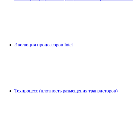
Эволюция процессоров Intel
Техпроцесс (плотность размещения транзисторов)