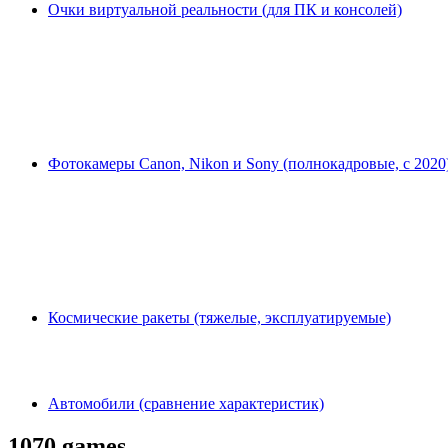
Очки виртуальной реальности (для ПК и консолей)
Фотокамеры Canon, Nikon и Sony (полнокадровые, с 2020
Космические ракеты (тяжелые, эксплуатируемые)
Автомобили (сравнение характеристик)
1070 games