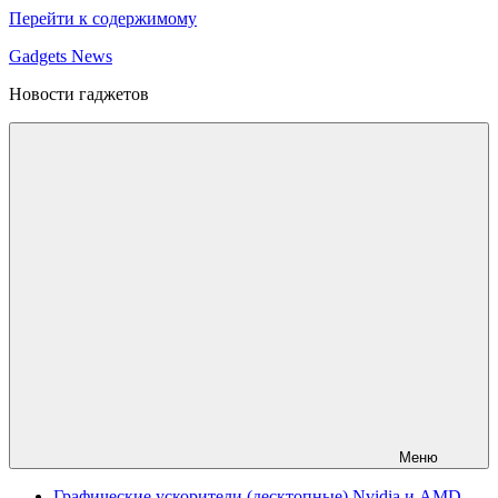
Перейти к содержимому
Gadgets News
Новости гаджетов
Меню
Графические ускорители (десктопные) Nvidia и AMD