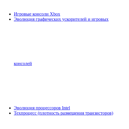
Игровые консоли Xbox
Эволюция графических ускорителей и игровых
консолей
Эволюция процессоров Intel
Техпроцесс (плотность размещения транзисторов)