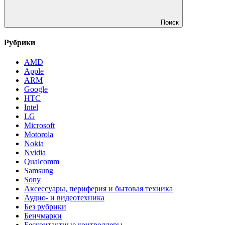
Поиск
Рубрики
AMD
Apple
ARM
Google
HTC
Intel
LG
Microsoft
Motorola
Nokia
Nvidia
Qualcomm
Samsung
Sony
Аксессуары, периферия и бытовая техника
Аудио- и видеотехника
Без рубрики
Бенчмарки
Бесконтактные контроллеры