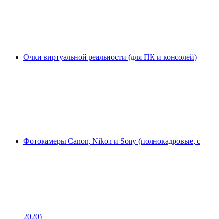
Очки виртуальной реальности (для ПК и консолей)
Фотокамеры Canon, Nikon и Sony (полнокадровые, с
2020)