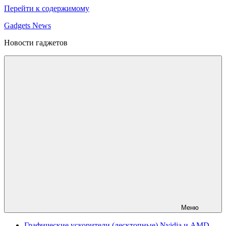
Перейти к содержимому
Gadgets News
Новости гаджетов
Меню
Графические ускорители (десктопные) Nvidia и AMD