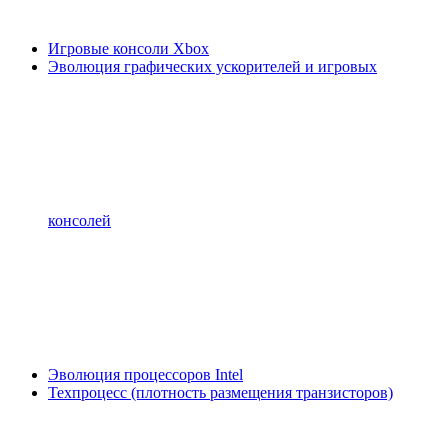
Игровые консоли Xbox
Эволюция графических ускорителей и игровых
консолей
Эволюция процессоров Intel
Техпроцесс (плотность размещения транзисторов)