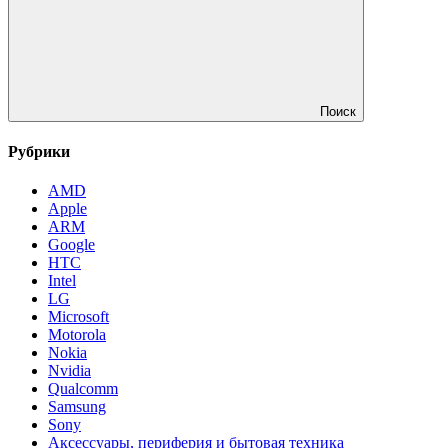
Поиск
Рубрики
AMD
Apple
ARM
Google
HTC
Intel
LG
Microsoft
Motorola
Nokia
Nvidia
Qualcomm
Samsung
Sony
Аксессуары, периферия и бытовая техника