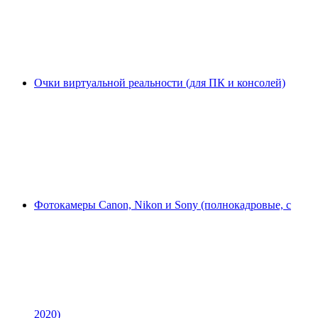
Очки виртуальной реальности (для ПК и консолей)
Фотокамеры Canon, Nikon и Sony (полнокадровые, с
2020)