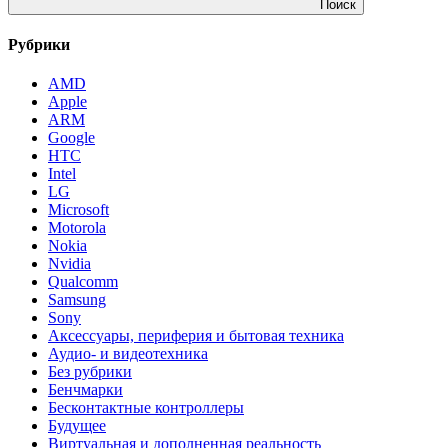
Поиск
Рубрики
AMD
Apple
ARM
Google
HTC
Intel
LG
Microsoft
Motorola
Nokia
Nvidia
Qualcomm
Samsung
Sony
Аксессуары, периферия и бытовая техника
Аудио- и видеотехника
Без рубрики
Бенчмарки
Бесконтактные контроллеры
Будущее
Виртуальная и дополненная реальность