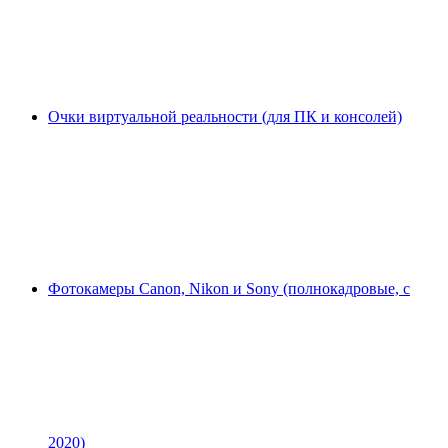
Очки виртуальной реальности (для ПК и консолей)
Фотокамеры Canon, Nikon и Sony (полнокадровые, с
2020)