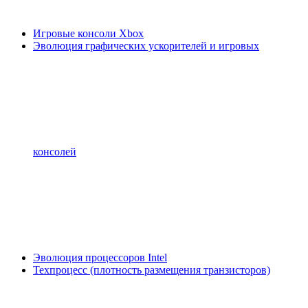
Игровые консоли Xbox
Эволюция графических ускорителей и игровых
консолей
Эволюция процессоров Intel
Техпроцесс (плотность размещения транзисторов)