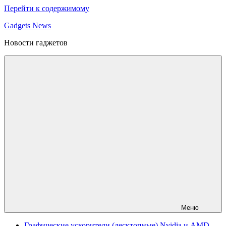
Перейти к содержимому
Gadgets News
Новости гаджетов
Меню
Графические ускорители (десктопные) Nvidia и AMD