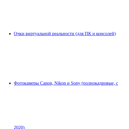
Очки виртуальной реальности (для ПК и консолей)
Фотокамеры Canon, Nikon и Sony (полнокадровые, с
2020)