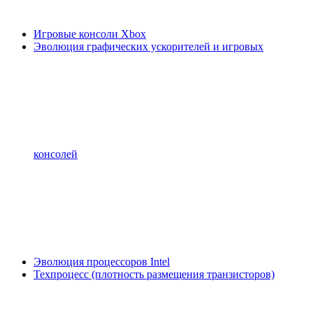
Игровые консоли Xbox
Эволюция графических ускорителей и игровых
консолей
Эволюция процессоров Intel
Техпроцесс (плотность размещения транзисторов)