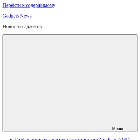
Перейти к содержимому
Gadgets News
Новости гаджетов
Меню
Графические ускорители (десктопные) Nvidia и AMD