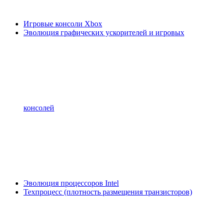
Игровые консоли Xbox
Эволюция графических ускорителей и игровых
консолей
Эволюция процессоров Intel
Техпроцесс (плотность размещения транзисторов)