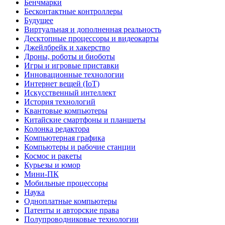
Бенчмарки
Бесконтактные контроллеры
Будущее
Виртуальная и дополненная реальность
Десктопные процессоры и видеокарты
Джейлбрейк и хакерство
Дроны, роботы и биоботы
Игры и игровые приставки
Инновационные технологии
Интернет вещей (IoT)
Искусственный интеллект
История технологий
Квантовые компьютеры
Китайские смартфоны и планшеты
Колонка редактора
Компьютерная графика
Компьютеры и рабочие станции
Космос и ракеты
Курьезы и юмор
Мини-ПК
Мобильные процессоры
Наука
Одноплатные компьютеры
Патенты и авторские права
Полупроводниковые технологии