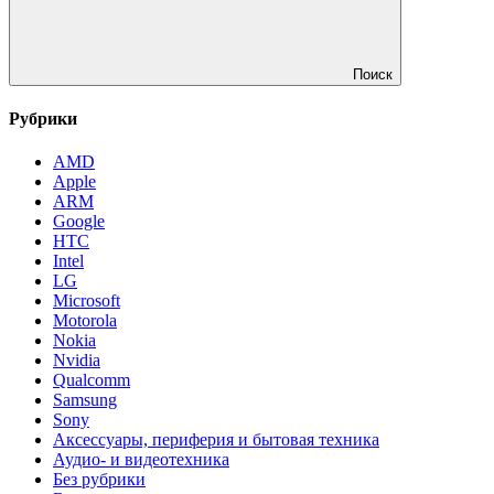
Поиск
Рубрики
AMD
Apple
ARM
Google
HTC
Intel
LG
Microsoft
Motorola
Nokia
Nvidia
Qualcomm
Samsung
Sony
Аксессуары, периферия и бытовая техника
Аудио- и видеотехника
Без рубрики