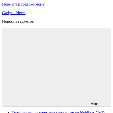
Перейти к содержимому
Gadgets News
Новости гаджетов
Меню
Графические ускорители (десктопные) Nvidia и AMD