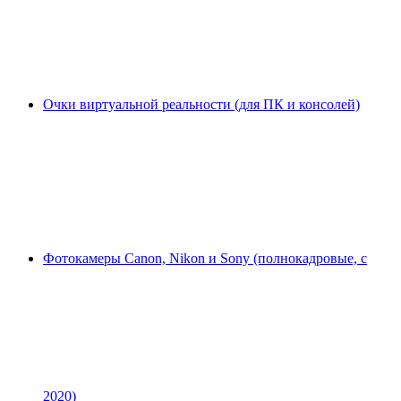
Очки виртуальной реальности (для ПК и консолей)
Фотокамеры Canon, Nikon и Sony (полнокадровые, с
2020)