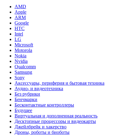
AMD
Apple
ARM
Google
HTC
Intel
LG
Microsoft
Motorola
Nokia
Nvidia
Qualcomm
Samsung
Sony
Аксессуары, периферия и бытовая техника
Аудио- и видеотехника
Без рубрики
Бенчмарки
Бесконтактные контроллеры
Будущее
Виртуальная и дополненная реальность
Десктопные процессоры и видеокарты
Джейлбрейк и хакерство
Дроны, роботы и биоботы