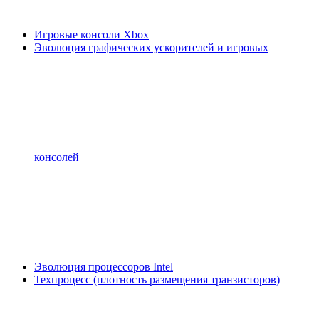
Игровые консоли Xbox
Эволюция графических ускорителей и игровых
консолей
Эволюция процессоров Intel
Техпроцесс (плотность размещения транзисторов)