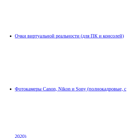
Очки виртуальной реальности (для ПК и консолей)
Фотокамеры Canon, Nikon и Sony (полнокадровые, с
2020)