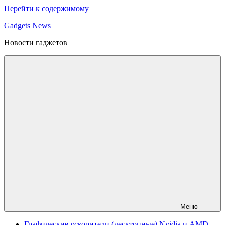
Перейти к содержимому
Gadgets News
Новости гаджетов
Меню
Графические ускорители (десктопные) Nvidia и AMD