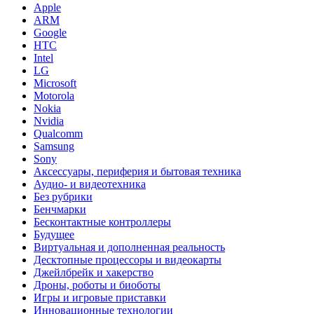
Apple
ARM
Google
HTC
Intel
LG
Microsoft
Motorola
Nokia
Nvidia
Qualcomm
Samsung
Sony
Аксессуары, периферия и бытовая техника
Аудио- и видеотехника
Без рубрики
Бенчмарки
Бесконтактные контроллеры
Будущее
Виртуальная и дополненная реальность
Десктопные процессоры и видеокарты
Джейлбрейк и хакерство
Дроны, роботы и биоботы
Игры и игровые приставки
Инновационные технологии