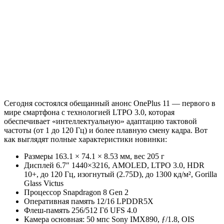
Сегодня состоялся обещанный анонс OnePlus 11 — первого в
мире смартфона с технологией LTPO 3.0, которая
обеспечивает «интеллектуальную» адаптацию тактовой
частоты (от 1 до 120 Гц) и более плавную смену кадра. Вот
как выглядят полные характеристики новинки:
Размеры 163.1 × 74.1 × 8.53 мм, вес 205 г
Дисплей 6.7″ 1440×3216, AMOLED, LTPO 3.0, HDR
10+, до 120 Гц, изогнутый (2.75D), до 1300 кд/м², Gorilla
Glass Victus
Процессор Snapdragon 8 Gen 2
Оперативная память 12/16 LPDDR5X
Флеш-память 256/512 Гб UFS 4.0
Камера основная: 50 мпс Sony IMX890, ƒ/1.8, OIS