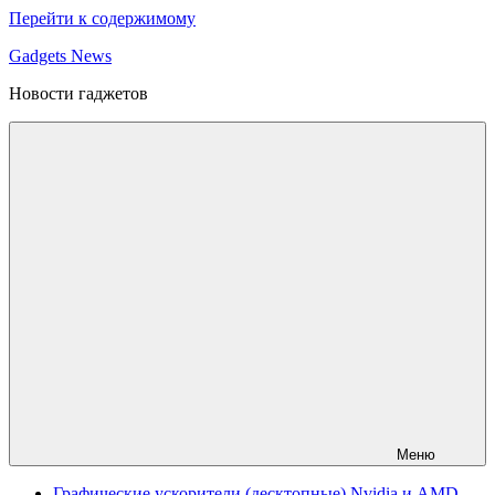
Перейти к содержимому
Gadgets News
Новости гаджетов
Меню
Графические ускорители (десктопные) Nvidia и AMD