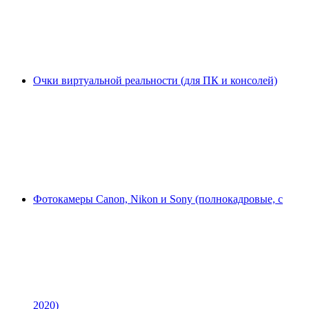
Очки виртуальной реальности (для ПК и консолей)
Фотокамеры Canon, Nikon и Sony (полнокадровые, с
2020)