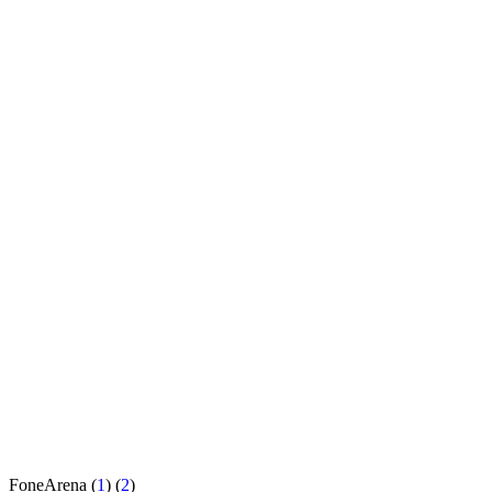
FoneArena (
1
) (
2
)