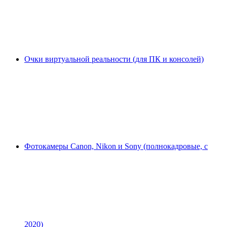
Очки виртуальной реальности (для ПК и консолей)
Фотокамеры Canon, Nikon и Sony (полнокадровые, с
2020)