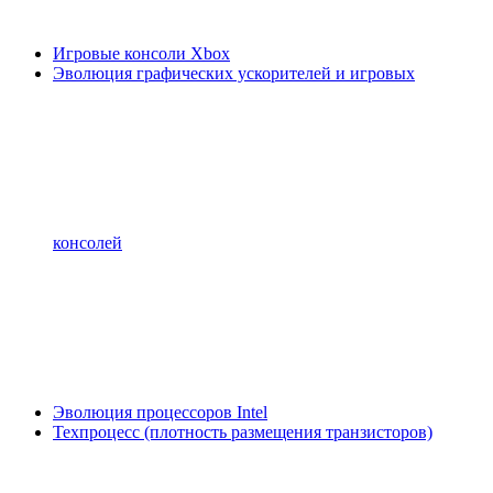
Игровые консоли Xbox
Эволюция графических ускорителей и игровых
консолей
Эволюция процессоров Intel
Техпроцесс (плотность размещения транзисторов)