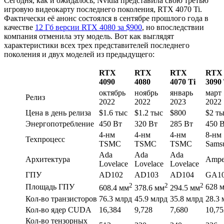
Сегодня, как и ожидалось, Nvidia представила свою третью
игровую видеокарту последнего поколения, RTX 4070 Ti.
Фактически её анонс состоялся в сентябре прошлого года в
качестве
12 Гб версии RTX 4080 за $900
, но впоследствии
компания отменила эту модель. Вот как выглядят
характеристики всех трех представителей последнего
поколения и двух моделей из предыдущего:
RTX
RTX
RTX
RTX
4090
4080
4070 Ti
3090 
октябрь
ноябрь
январь
март
Релиз
2022
2022
2023
2022
Цена в день релиза
$1.6 тыс
$1.2 тыс
$800
$2 т
Энергопотребление
450 Вт
320 Вт
285 Вт
450 
4-нм
4-нм
4-нм
8-нм
Техпроцесс
TSMC
TSMC
TSMC
Sams
Ada
Ada
Ada
Архитектура
Ampe
Lovelace
Lovelace
Lovelace
ГПУ
AD102
AD103
AD104
GA1
2
2
2
Площадь ГПУ
628 
608.4 мм
378.6 мм
294.5 мм
Кол-во транзисторов
76.3 млрд
45.9 млрд
35.8 млрд
28.3 
Кол-во ядер CUDA
16,384
9,728
7,680
10,75
Кол-во тензорных