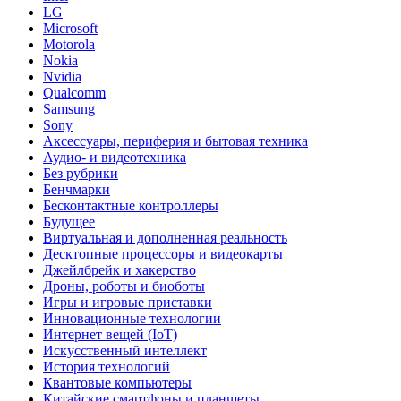
LG
Microsoft
Motorola
Nokia
Nvidia
Qualcomm
Samsung
Sony
Аксессуары, периферия и бытовая техника
Аудио- и видеотехника
Без рубрики
Бенчмарки
Бесконтактные контроллеры
Будущее
Виртуальная и дополненная реальность
Десктопные процессоры и видеокарты
Джейлбрейк и хакерство
Дроны, роботы и биоботы
Игры и игровые приставки
Инновационные технологии
Интернет вещей (IoT)
Искусственный интеллект
История технологий
Квантовые компьютеры
Китайские смартфоны и планшеты