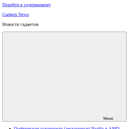
Перейти к содержимому
Gadgets News
Новости гаджетов
Меню
Графические ускорители (десктопные) Nvidia и AMD