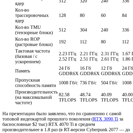
512
320
240
336
ядер
Кол-во
трассировочных
128
80
60
84
ядер
Кол-во TMU
512
304
240
336
(тензорные блоки)
Кол-во ROP
192
112
80
112
(растровые блоки)
Тактовая частота
2.23 ГГц
2.21 ГГц
2.31 ГГц
1.67 
(базовая / с
2.52 ГГц
2.51 ГГц
2.61 ГГц
1.86 
ускорением)
24 Гб
16 Гб
12 Гб
24 Гб
Память
GDDR6X
GDDR6X
GDDR6X
GDD
Пропускная
1008 Гб/с
736 Гб/с
504 Гб/с
1008 
способность памяти
Производительность
82.58
48.74
40.09
40.00
(на максимальной
TFLOPS
TFLOPS
TFLOPS
TFL
частоте)
На презентации было заявлено, что по сравнению с самой
топовой видеокартой прошлого поколения (
RTX 3090 Ti
за
баснословные $2 тыс) RTX 4070 Ti в среднем
производительнее в 1.8 раз (в RT-версии Cyberpunk 2077 — до