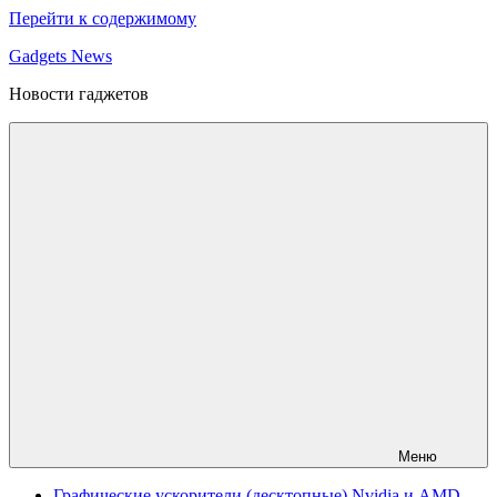
Перейти к содержимому
Gadgets News
Новости гаджетов
Меню
Графические ускорители (десктопные) Nvidia и AMD