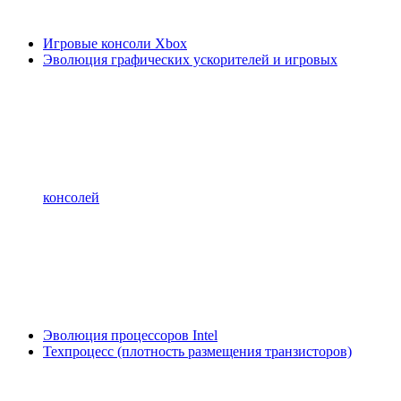
Игровые консоли Xbox
Эволюция графических ускорителей и игровых
консолей
Эволюция процессоров Intel
Техпроцесс (плотность размещения транзисторов)