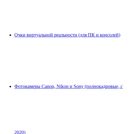
Очки виртуальной реальности (для ПК и консолей)
Фотокамеры Canon, Nikon и Sony (полнокадровые, с
2020)