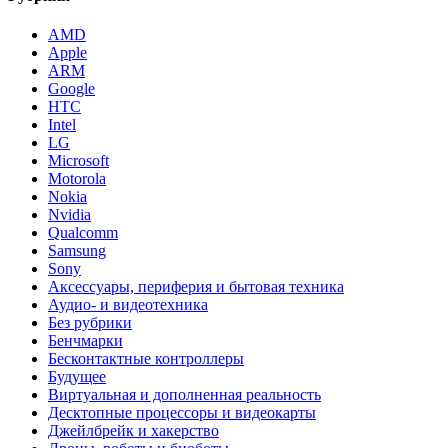
AMD
Apple
ARM
Google
HTC
Intel
LG
Microsoft
Motorola
Nokia
Nvidia
Qualcomm
Samsung
Sony
Аксессуары, периферия и бытовая техника
Аудио- и видеотехника
Без рубрики
Бенчмарки
Бесконтактные контроллеры
Будущее
Виртуальная и дополненная реальность
Десктопные процессоры и видеокарты
Джейлбрейк и хакерство