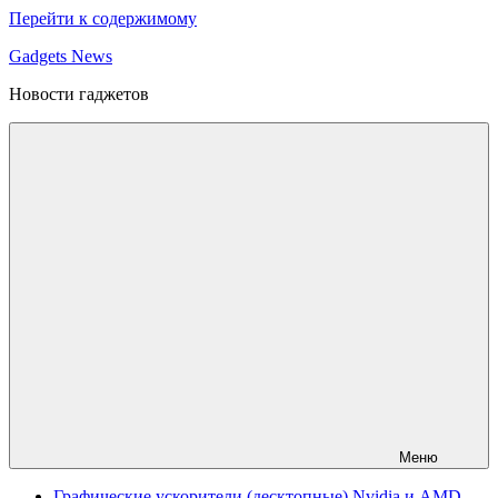
Перейти к содержимому
Gadgets News
Новости гаджетов
Меню
Графические ускорители (десктопные) Nvidia и AMD