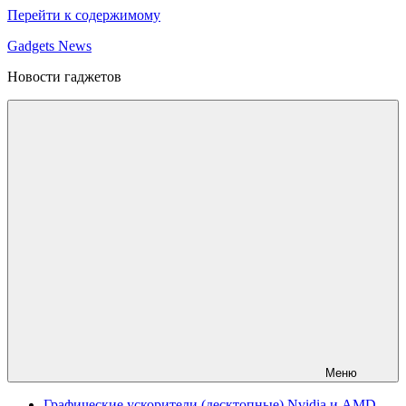
Перейти к содержимому
Gadgets News
Новости гаджетов
Меню
Графические ускорители (десктопные) Nvidia и AMD