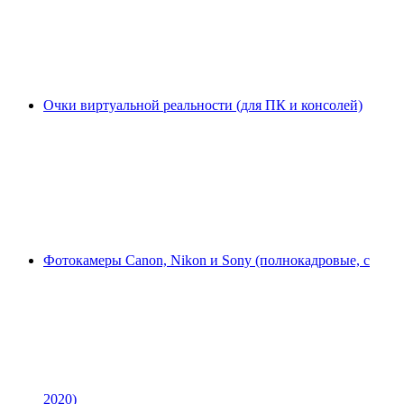
Очки виртуальной реальности (для ПК и консолей)
Фотокамеры Canon, Nikon и Sony (полнокадровые, с
2020)