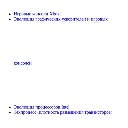
Игровые консоли Xbox
Эволюция графических ускорителей и игровых
консолей
Эволюция процессоров Intel
Техпроцесс (плотность размещения транзисторов)