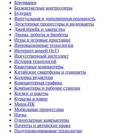
Бенчмарки
Бесконтактные контроллеры
Будущее
Виртуальная и дополненная реальность
Десктопные процессоры и видеокарты
Джейлбрейк и хакерство
Дроны, роботы и биоботы
Игры и игровые приставки
Инновационные технологии
Интернет вещей (IoT)
Искусственный интеллект
История технологий
Квантовые компьютеры
Китайские смартфоны и планшеты
Колонка редактора
Компьютерная графика
Компьютеры и рабочие станции
Космос и ракеты
Курьезы и юмор
Мини-ПК
Мобильные процессоры
Наука
Одноплатные компьютеры
Патенты и авторские права
Полупроводниковые технологии