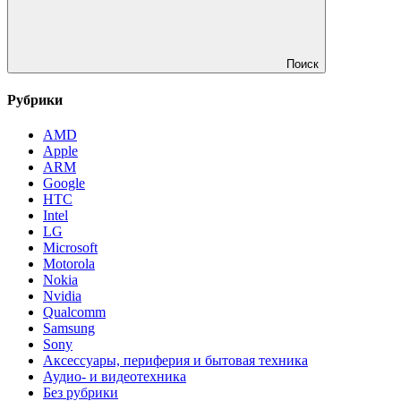
Поиск
Рубрики
AMD
Apple
ARM
Google
HTC
Intel
LG
Microsoft
Motorola
Nokia
Nvidia
Qualcomm
Samsung
Sony
Аксессуары, периферия и бытовая техника
Аудио- и видеотехника
Без рубрики