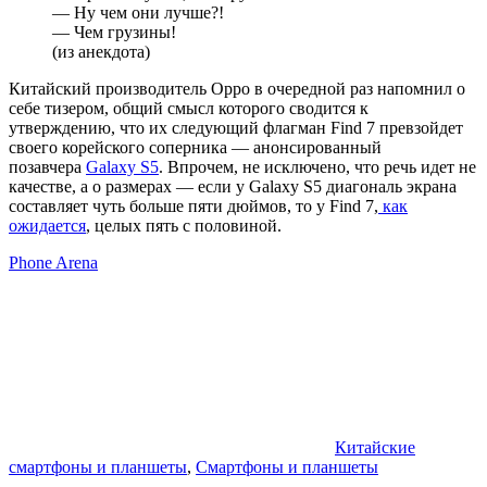
— Ну чем они лучше?!
— Чем грузины!
(из анекдота)
Китайский производитель Oppo в очередной раз напомнил о
себе тизером, общий смысл которого сводится к
утверждению, что их следующий флагман Find 7 превзойдет
своего корейского соперника — анонсированный
позавчера
Galaxy S5
. Впрочем, не исключено, что речь идет не
качестве, а о размерах — если у Galaxy S5 диагональ экрана
составляет чуть больше пяти дюймов, то у Find 7,
как
ожидается
, целых пять с половиной.
Phone Arena
Китайские
смартфоны и планшеты
,
Смартфоны и планшеты