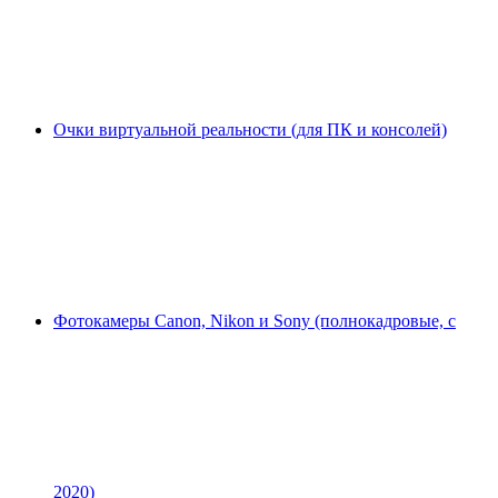
Очки виртуальной реальности (для ПК и консолей)
Фотокамеры Canon, Nikon и Sony (полнокадровые, с
2020)