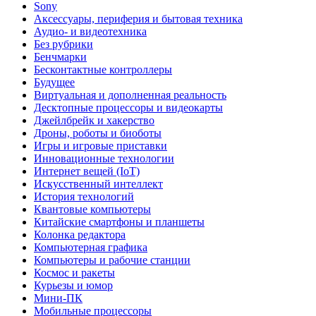
Sony
Аксессуары, периферия и бытовая техника
Аудио- и видеотехника
Без рубрики
Бенчмарки
Бесконтактные контроллеры
Будущее
Виртуальная и дополненная реальность
Десктопные процессоры и видеокарты
Джейлбрейк и хакерство
Дроны, роботы и биоботы
Игры и игровые приставки
Инновационные технологии
Интернет вещей (IoT)
Искусственный интеллект
История технологий
Квантовые компьютеры
Китайские смартфоны и планшеты
Колонка редактора
Компьютерная графика
Компьютеры и рабочие станции
Космос и ракеты
Курьезы и юмор
Мини-ПК
Мобильные процессоры