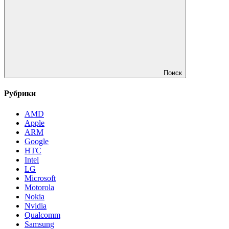
Поиск
Рубрики
AMD
Apple
ARM
Google
HTC
Intel
LG
Microsoft
Motorola
Nokia
Nvidia
Qualcomm
Samsung