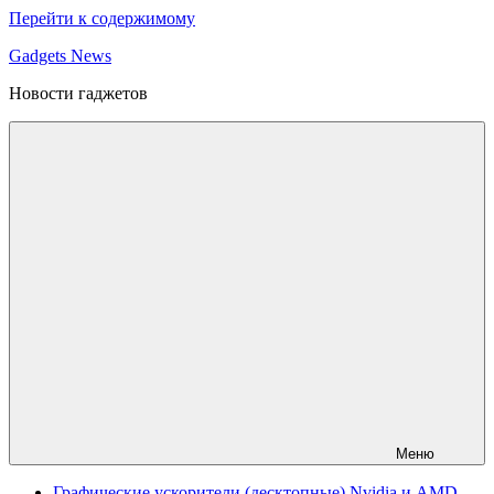
Перейти к содержимому
Gadgets News
Новости гаджетов
Меню
Графические ускорители (десктопные) Nvidia и AMD