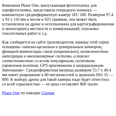
Компания Phase One, выпускающая фототехнику для
аэрофотосъемки, представила очередную новинку —
компактную среднеформатную камеру
iXU 180
. Размером 97.4
x 93 x 110 мм и весом в 925 граммов, она может быть
установлена на дроне и использована для картографированная
и мониторинга местности и коммуникаций, поисково-
спасательных работ и т.д.
Как сообщается на сайте производителя, камеры этой серии
оснащены «
штоно-щельевым и центральным затвором,
функцией компенсации смаза (опционально), возможностью
интеграции в многокамерные системы, а также
совместимостью со всеми популярными системами
управления полетом, GPS приемниками и инерциальными
датчиками
«. Среднеформатная матрица размером 53.7 x 40.4
мм имеет разрешение в 80 мегапикселей и диапазон ISO 35 —
800. К выбору дрона для такой камеры надо будет отнестись
со всей серьезностью — ее цена составляет $60 тысяч.
Phase One
по наводке
Gizmag