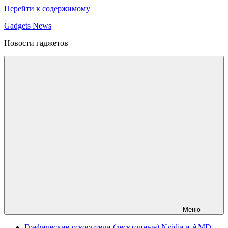
Перейти к содержимому
Gadgets News
Новости гаджетов
Меню
Графические ускорители (десктопные) Nvidia и AMD