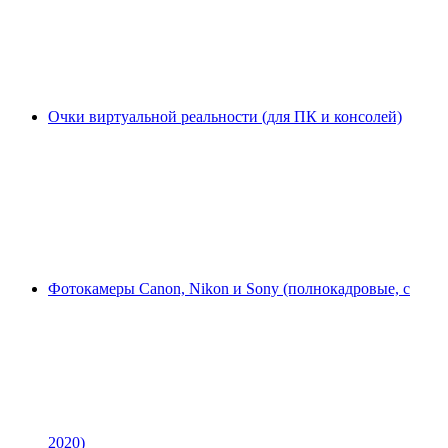
Очки виртуальной реальности (для ПК и консолей)
Фотокамеры Canon, Nikon и Sony (полнокадровые, с
2020)