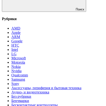
Поиск
Рубрики
AMD
Apple
ARM
Google
HTC
Intel
LG
Microsoft
Motorola
Nokia
Nvidia
Qualcomm
Samsung
Sony
Аксессуары, периферия и бытовая техника
Аудио- и видеотехника
Без рубрики
Бенчмарки
Бесконтактные контроллеры