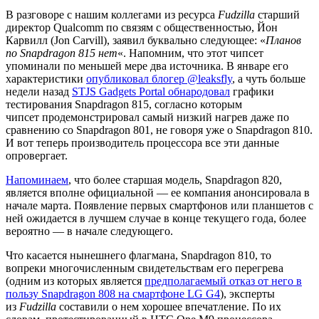
В разговоре с нашим коллегами из ресурса
Fudzilla
старший
директор Qualcomm по связям с общественностью, Йон
Карвилл (Jon Carvill), заявил буквально следующее: «
Планов
по Snapdragon 815 нет
«. Напомним, что этот чипсет
упоминали по меньшей мере два источника. В январе его
характеристики
опубликовал блогер @leaksfly
, а чуть больше
недели назад
STJS Gadgets Portal обнародовал
графики
тестирования Snapdragon 815, согласно которым
чипсет продемонстрировал самый низкий нагрев даже по
сравнению со Snapdragon 801, не говоря уже о Snapdragon 810.
И вот теперь производитель процессора все эти данные
опровергает.
Напоминаем
, что более старшая модель, Snapdragon 820,
является вполне официальной — ее компания анонсировала в
начале марта. Появление первых смартфонов или планшетов с
ней ожидается в лучшем случае в конце текущего года, более
вероятно — в начале следующего.
Что касается нынешнего флагмана, Snapdragon 810, то
вопреки многочисленным свидетельствам его перегрева
(одним из которых является
предполагаемый отказ от него в
пользу Snapdragon 808 на смартфоне LG G4
), эксперты
из
Fudzilla
составили о нем хорошее впечатление. По их