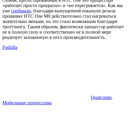
словам, протестированный в HTC One M9 процессора
«работает просто прекрасно» и «не перегревается». Как мы
уже
сообщали
, благодаря выпущенной накануне релиза
прошивке HTC One M9 действительно стал нагреваться
значительно меньше, но это стало возможным благодаря
троттлингу. Таким образом, фактически процессор работает
не в полную силу и соответственно не в полной мере
реализует заложенную в него производительность.
Fudzilla
Qualcomm
,
Мобильные процессоры