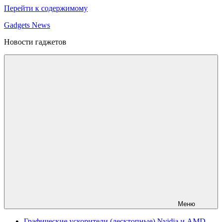
Перейти к содержимому
Gadgets News
Новости гаджетов
Меню
Графические ускорители (десктопные) Nvidia и AMD