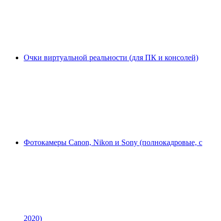
Очки виртуальной реальности (для ПК и консолей)
Фотокамеры Canon, Nikon и Sony (полнокадровые, с
2020)