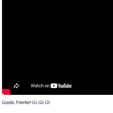
Google
, Engadget (
1
), (
2
), (
3
)