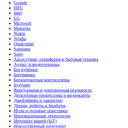
Google
HTC
Intel
LG
Microsoft
Motorola
Nokia
Nvidia
Qualcomm
Samsung
Sony
Аксессуары, периферия и бытовая техника
Аудио- и видеотехника
Без рубрики
Бенчмарки
Бесконтактные контроллеры
Будущее
Виртуальная и дополненная реальность
Десктопные процессоры и видеокарты
Джейлбрейк и хакерство
Дроны, роботы и биоботы
Игры и игровые приставки
Инновационные технологии
Интернет вещей (IoT)
Искусственный интеллект