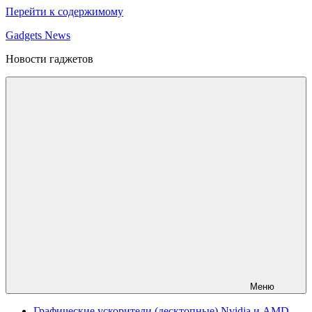
Перейти к содержимому
Gadgets News
Новости гаджетов
Меню
Графические ускорители (десктопные) Nvidia и AMD