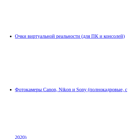
Очки виртуальной реальности (для ПК и консолей)
Фотокамеры Canon, Nikon и Sony (полнокадровые, с
2020)