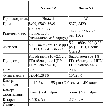
Nexus 6P
Nexus 5X
Производитель
Huawei
LG
Цена
$499, $549, $649
$379, $429
159.3 x 77.8 x
147.0 x 72.6 x 7.9
Размеры и вес
7.3 мм, 178 г
мм, 136 г
(металлический корпус)
5.2″ 1080×1920 (423
5.7″ 1440×2560 (518 ppi)
Дисплей
ppi) OLED, Gorilla
OLED, Gorilla Glass 4
Glass 3
Snapdragon 810 v2.1 2.0
Snapdragon 808 1.8
Процессор
ГГц (8-ядерное ЦПУ,
ГГц (6-ядерное ЦПУ,
ГПУ Adreno 430)
ГПУ Adreno 418)
ОЗУ
3 Гб
2 Гб
Флеш-память
32/64/128 Гб
16/32 Гб
Камера
12.3 мпс 1.55 μm ƒ/2.0, съемка 4K видео
основная
Камера
8 мпс ƒ/2.4 1.4µm
5 мпс ƒ/2.0 1.4µm
фронтальная
Батарея
3,450 мАч
2,700 мАч
Сканер