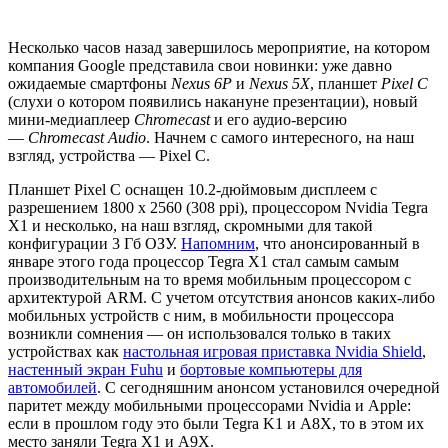
Несколько часов назад завершилось мероприятие, на котором
компания Google представила свои новинки: уже давно
ожидаемые смартфоны
Nexus 6P
и
Nexus 5X
, планшет
Pixel C
(слухи о котором появились накануне презентации), новый
мини-медиаплеер
Chromecast
и его аудио-версию
—
Chromecast Audio
. Начнем с самого интересного, на наш
взгляд, устройства — Pixel C.
Планшет Pixel C оснащен 10.2-дюймовым дисплеем с
разрешением 1800 x 2560 (308 ppi), процессором Nvidia Tegra
X1 и несколько, на наш взгляд, скромными для такой
конфигурации 3 Гб ОЗУ.
Напомним
, что анонсированный в
январе этого года процессор Tegra X1 стал самым самым
производительным на то время мобильным процессором с
архитектурой ARM. С учетом отсутствия анонсов каких-либо
мобильных устройств с ним, в мобильности процессора
возникли сомнения — он использовался только в таких
устройствах как
настольная игровая приставка Nvidia Shield
,
настенный экран Fuhu
и
бортовые компьютеры для
автомобилей
. С сегодняшним анонсом установился очередной
паритет между мобильными процессорами Nvidia и Apple:
если в прошлом году это были Tegra K1 и A8X, то в этом их
место заняли Tegra X1 и A9X.