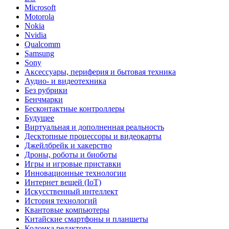
Microsoft
Motorola
Nokia
Nvidia
Qualcomm
Samsung
Sony
Аксессуары, периферия и бытовая техника
Аудио- и видеотехника
Без рубрики
Бенчмарки
Бесконтактные контроллеры
Будущее
Виртуальная и дополненная реальность
Десктопные процессоры и видеокарты
Джейлбрейк и хакерство
Дроны, роботы и биоботы
Игры и игровые приставки
Инновационные технологии
Интернет вещей (IoT)
Искусственный интеллект
История технологий
Квантовые компьютеры
Китайские смартфоны и планшеты
Колонка редактора