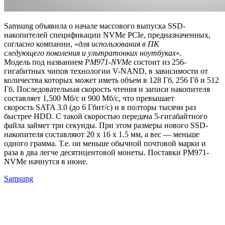
Samsung объявила о начале массового выпуска SSD-
накопителей спецификации NVMe PCIe, предназначенных,
согласно компании, «
для использования в ПК
следующего поколения и ультратонких ноутбуках
«.
Модель под названием
PM971-NVMe
состоит из 256-
гигабитных чипов технологии V-NAND, в зависимости от
количества которых может иметь объем в 128 Гб, 256 Гб и 512
Гб. Последовательная скорость чтения и записи накопителя
составляет 1,500 Мб/с и 900 Мб/с, что превышает
скорость SATA 3.0 (до 6 Гбит/с) и в полторы тысячи раз
быстрее HDD. С такой скоростью передача 5-гигабайтного
файла займет три секунды. При этом размеры нового SSD-
накопителя составляют 20 x 16 x 1.5 мм, а вес — меньше
одного грамма. Т.е. он меньше обычной почтовой марки и
раза в два легче десятицентовой монеты. Поставки PM971-
NVMe начнутся в июне.
Samsung