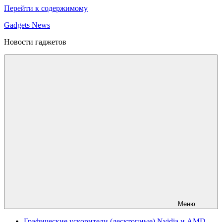
Перейти к содержимому
Gadgets News
Новости гаджетов
Меню
Графические ускорители (десктопные) Nvidia и AMD