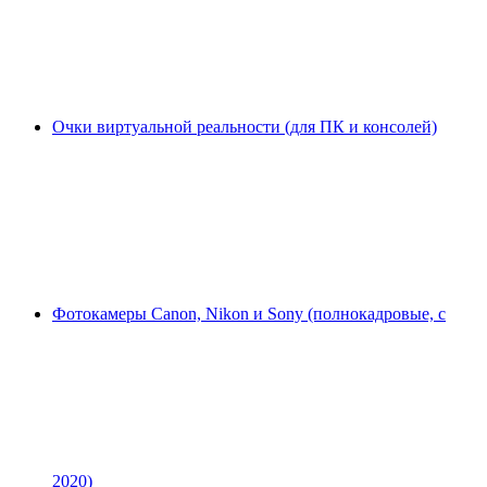
Очки виртуальной реальности (для ПК и консолей)
Фотокамеры Canon, Nikon и Sony (полнокадровые, с
2020)