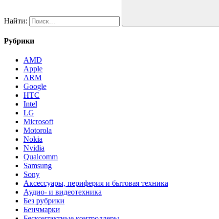
Найти:
Рубрики
AMD
Apple
ARM
Google
HTC
Intel
LG
Microsoft
Motorola
Nokia
Nvidia
Qualcomm
Samsung
Sony
Аксессуары, периферия и бытовая техника
Аудио- и видеотехника
Без рубрики
Бенчмарки
Бесконтактные контроллеры