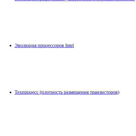
Эволюция процессоров Intel
Техпроцесс (плотность размещения транзисторов)