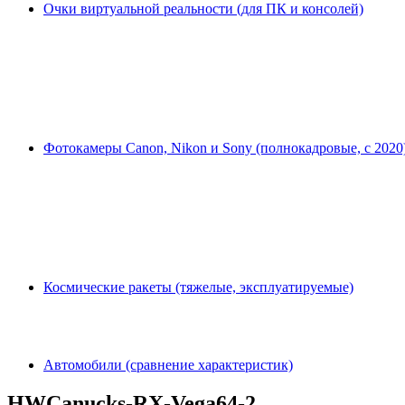
Очки виртуальной реальности (для ПК и консолей)
Фотокамеры Canon, Nikon и Sony (полнокадровые, с 2020
Космические ракеты (тяжелые, эксплуатируемые)
Автомобили (сравнение характеристик)
HWCanucks-RX-Vega64-2