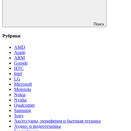
Поиск
Рубрики
AMD
Apple
ARM
Google
HTC
Intel
LG
Microsoft
Motorola
Nokia
Nvidia
Qualcomm
Samsung
Sony
Аксессуары, периферия и бытовая техника
Аудио- и видеотехника