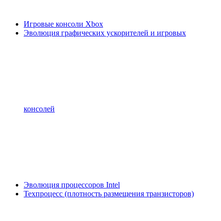
Игровые консоли Xbox
Эволюция графических ускорителей и игровых
консолей
Эволюция процессоров Intel
Техпроцесс (плотность размещения транзисторов)