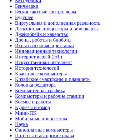
Без рубрики
Бенчмарки
Бесконтактные контроллеры
Будущее
Виртуальная и дополненная реальность
Десктопные процессоры и видеокарты
Джейлбрейк и хакерство
Дроны, роботы и биоботы
Игры и игровые приставки
Инновационные технологии
Интернет вещей (IoT)
Искусственный интеллект
История технологий
Квантовые компьютеры
Китайские смартфоны и планшеты
Колонка редактора
Компьютерная графика
Компьютеры и рабочие станции
Космос и ракеты
Курьезы и юмор
Мини-ПК
Мобильные процессоры
Наука
Одноплатные компьютеры
Патенты и авторские права