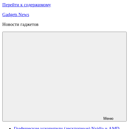
Перейти к содержимому
Gadgets News
Новости гаджетов
Меню
Графические ускорители (десктопные) Nvidia и AMD