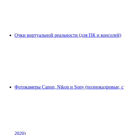
Очки виртуальной реальности (для ПК и консолей)
Фотокамеры Canon, Nikon и Sony (полнокадровые, с
2020)