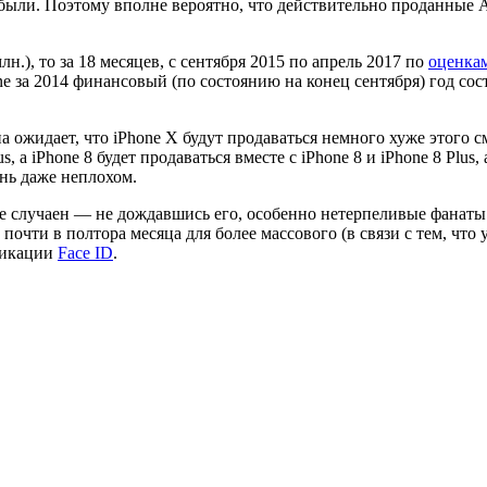
ибыли. Поэтому вполне вероятно, что действительно проданные 
лн.), то за 18 месяцев, с сентября 2015 по апрель 2017 по
оценка
e за 2014 финансовый (по состоянию на конец сентября) год сост
она ожидает, что iPhone X будут продаваться немного хуже этого
, а iPhone 8 будет продаваться вместе с iPhone 8 и iPhone 8 Plus
нь даже неплохом.
е случаен — не дождавшись его, особенно нетерпеливые фанаты к
 почти в полтора месяца для более массового (в связи с тем, чт
фикации
Face ID
.