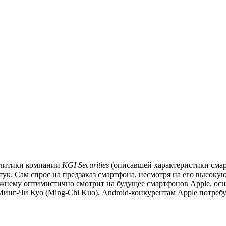
налитики компании
KGI Securities
(описавшей характеристики сма
штук. Сам спрос на предзаказ смартфона, несмотря на его высоку
жнему оптимистично смотрит на будущее смартфонов Apple, осн
инг-Чи Куо (Ming-Chi Kuo), Android-конкурентам Apple потребуе