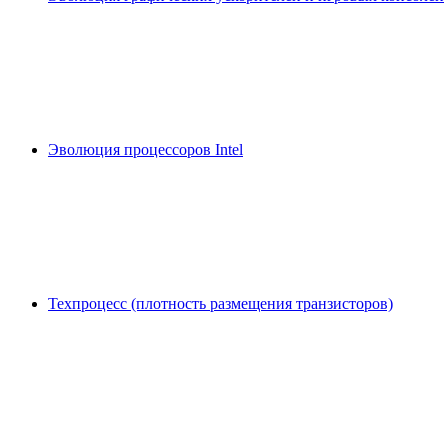
Эволюция процессоров Intel
Техпроцесс (плотность размещения транзисторов)