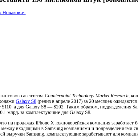
р Новакович
тингового агентства
Counterpoint Technology Market Research
, ко
продажи
Galaxy S8
(релиз в апреле 2017) за 20 месяцев ожидаютс
 $110, а для Galaxy S8 — $202. Таким образом, подразделения 
10.1 млрд. за комплектующие для Galaxy S8.
 что на продажах iPhone X южнокорейская компания заработает 
между входящими в Samsung компаниями и подразделениями свор
ешней выручки Samsung, комплектующие зарабатывают для компан