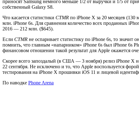
приносят Samsung немного меньше 1/2 от выручки и 1/5 от пр
собственный Galaxy S8.
Что касается статистики
CTMR
по iPhone X за 20 месяцев (130 м
млн. iPhone 6s. Для сравнения количество всех проданных iPhon
2016 — 212 млн. ($645).
Если
CTMR
не оспаривает статистику по iPhone 6s, то значит 
помнить, что главным «напарником» iPhone 6s был iPhone 6s Plus
финансовом отношении такой результат для Apple окажется оче
Скорее всего запоздалый (в США — 3 ноября) релиз iPhone X н
22 сентября. Не исключено и то, что Apple воспользуется форой
тестирования на iPhone X прошивки iOS 11 и лицевой иденти
По наводке
Phone Arena