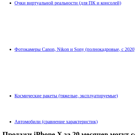
Очки виртуальной реальности (для ПК и консолей)
Фотокамеры Canon, Nikon и Sony (полнокадровые, с 2020
Космические ракеты (тяжелые, эксплуатируемые)
Автомобили (сравнение характеристик)
Продажи iPhone X за 20 месяцев могут 