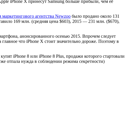
Apple iPhone X принесут Samsung больше прибыли, чем её
м маркетингового агентства Newzoo
было продано около 131
авило 169 млн. (средняя цена $603), 2015 — 231 млн. ($670),
 смартфона, анонсированного осенью 2015. Впрочем следует
, а главное что iPhone X стоит значительно дороже. Поэтому в
упят iPhone 8 или iPhone 8 Plus, продажи которого стартовали
о уже отпала нужда в соблюдении режима секретности)