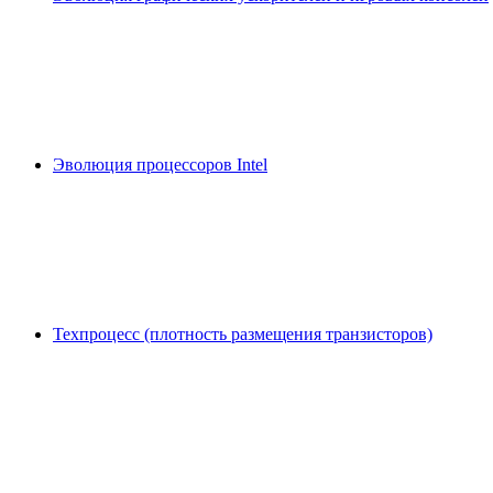
Эволюция процессоров Intel
Техпроцесс (плотность размещения транзисторов)