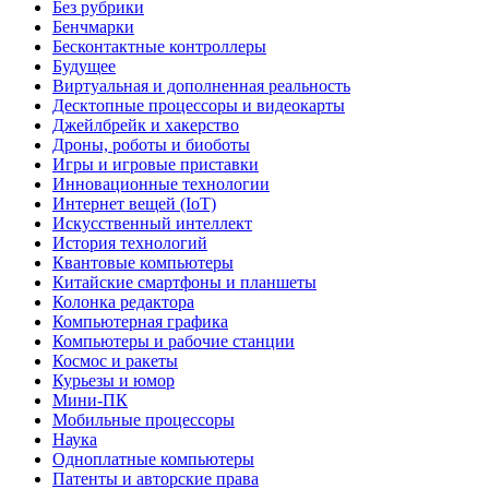
Без рубрики
Бенчмарки
Бесконтактные контроллеры
Будущее
Виртуальная и дополненная реальность
Десктопные процессоры и видеокарты
Джейлбрейк и хакерство
Дроны, роботы и биоботы
Игры и игровые приставки
Инновационные технологии
Интернет вещей (IoT)
Искусственный интеллект
История технологий
Квантовые компьютеры
Китайские смартфоны и планшеты
Колонка редактора
Компьютерная графика
Компьютеры и рабочие станции
Космос и ракеты
Курьезы и юмор
Мини-ПК
Мобильные процессоры
Наука
Одноплатные компьютеры
Патенты и авторские права