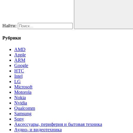
Найти:
Рубрики
AMD
Apple
ARM
Google
HTC
Intel
LG
Microsoft
Motorola
Nokia
Nvidia
Qualcomm
Samsung
Sony
Аксессуары, периферия и бытовая техника
Аудио- и видеотехника