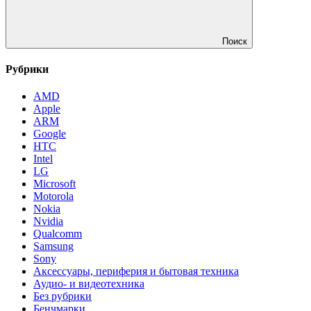
Поиск
Рубрики
AMD
Apple
ARM
Google
HTC
Intel
LG
Microsoft
Motorola
Nokia
Nvidia
Qualcomm
Samsung
Sony
Аксессуары, периферия и бытовая техника
Аудио- и видеотехника
Без рубрики
Бенчмарки