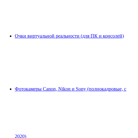
Очки виртуальной реальности (для ПК и консолей)
Фотокамеры Canon, Nikon и Sony (полнокадровые, с
2020)