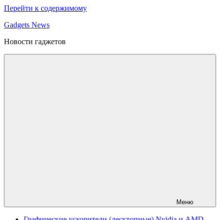
Перейти к содержимому
Gadgets News
Новости гаджетов
Меню
Графические ускорители (десктопные) Nvidia и AMD