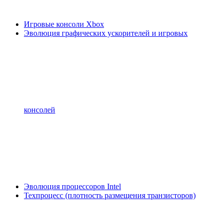
Игровые консоли Xbox
Эволюция графических ускорителей и игровых
консолей
Эволюция процессоров Intel
Техпроцесс (плотность размещения транзисторов)