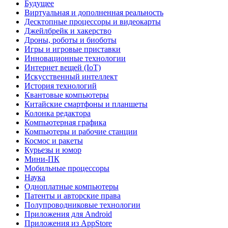
Будущее
Виртуальная и дополненная реальность
Десктопные процессоры и видеокарты
Джейлбрейк и хакерство
Дроны, роботы и биоботы
Игры и игровые приставки
Инновационные технологии
Интернет вещей (IoT)
Искусственный интеллект
История технологий
Квантовые компьютеры
Китайские смартфоны и планшеты
Колонка редактора
Компьютерная графика
Компьютеры и рабочие станции
Космос и ракеты
Курьезы и юмор
Мини-ПК
Мобильные процессоры
Наука
Одноплатные компьютеры
Патенты и авторские права
Полупроводниковые технологии
Приложения для Android
Приложения из AppStore