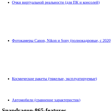
Очки виртуальной реальности (для ПК и консолей)
Фотокамеры Canon, Nikon и Sony (полнокадровые, с 2020
Космические ракеты (тяжелые, эксплуатируемые)
Автомобили (сравнение характеристик)
Snapdragon-865-features