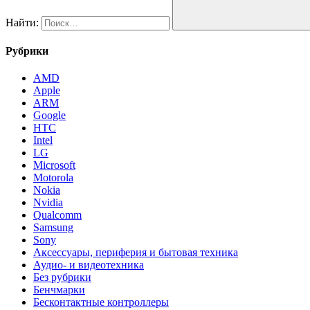
Найти:
Рубрики
AMD
Apple
ARM
Google
HTC
Intel
LG
Microsoft
Motorola
Nokia
Nvidia
Qualcomm
Samsung
Sony
Аксессуары, периферия и бытовая техника
Аудио- и видеотехника
Без рубрики
Бенчмарки
Бесконтактные контроллеры