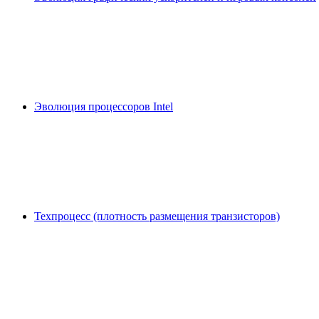
Эволюция процессоров Intel
Техпроцесс (плотность размещения транзисторов)