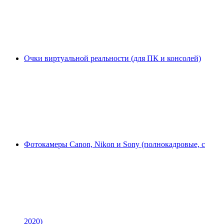
Очки виртуальной реальности (для ПК и консолей)
Фотокамеры Canon, Nikon и Sony (полнокадровые, с
2020)