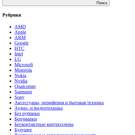
Поиск
Рубрики
AMD
Apple
ARM
Google
HTC
Intel
LG
Microsoft
Motorola
Nokia
Nvidia
Qualcomm
Samsung
Sony
Аксессуары, периферия и бытовая техника
Аудио- и видеотехника
Без рубрики
Бенчмарки
Бесконтактные контроллеры
Будущее