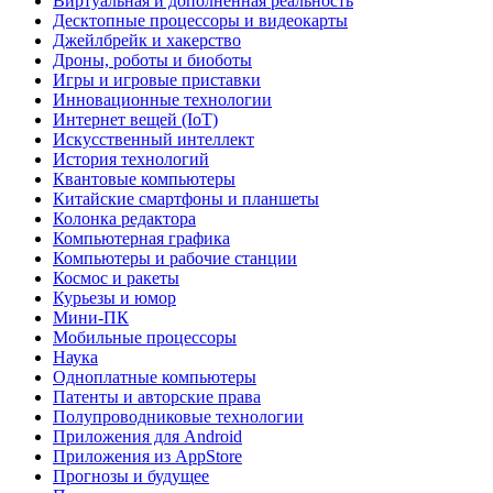
Виртуальная и дополненная реальность
Десктопные процессоры и видеокарты
Джейлбрейк и хакерство
Дроны, роботы и биоботы
Игры и игровые приставки
Инновационные технологии
Интернет вещей (IoT)
Искусственный интеллект
История технологий
Квантовые компьютеры
Китайские смартфоны и планшеты
Колонка редактора
Компьютерная графика
Компьютеры и рабочие станции
Космос и ракеты
Курьезы и юмор
Мини-ПК
Мобильные процессоры
Наука
Одноплатные компьютеры
Патенты и авторские права
Полупроводниковые технологии
Приложения для Android
Приложения из AppStore
Прогнозы и будущее