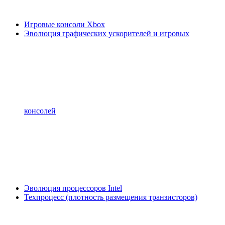
Игровые консоли Xbox
Эволюция графических ускорителей и игровых
консолей
Эволюция процессоров Intel
Техпроцесс (плотность размещения транзисторов)