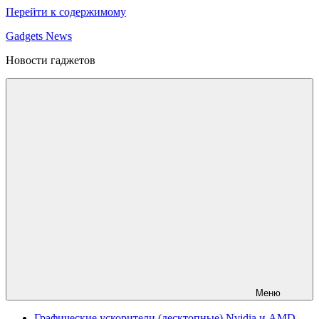
Перейти к содержимому
Gadgets News
Новости гаджетов
Меню
Графические ускорители (десктопные) Nvidia и AMD