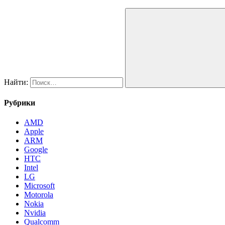
Найти:
Рубрики
AMD
Apple
ARM
Google
HTC
Intel
LG
Microsoft
Motorola
Nokia
Nvidia
Qualcomm