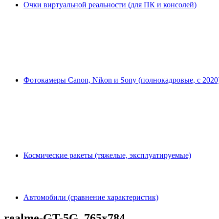
Очки виртуальной реальности (для ПК и консолей)
Фотокамеры Canon, Nikon и Sony (полнокадровые, с 2020
Космические ракеты (тяжелые, эксплуатируемые)
Автомобили (сравнение характеристик)
realme-GT-5G_765x784