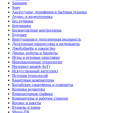
Samsung
Sony
Аксессуары, периферия и бытовая техника
Аудио- и видеотехника
Без рубрики
Бенчмарки
Бесконтактные контроллеры
Будущее
Виртуальная и дополненная реальность
Десктопные процессоры и видеокарты
Джейлбрейк и хакерство
Дроны, роботы и биоботы
Игры и игровые приставки
Инновационные технологии
Интернет вещей (IoT)
Искусственный интеллект
История технологий
Квантовые компьютеры
Китайские смартфоны и планшеты
Колонка редактора
Компьютерная графика
Компьютеры и рабочие станции
Космос и ракеты
Курьезы и юмор
Мини-ПК