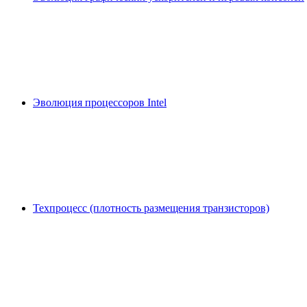
Эволюция процессоров Intel
Техпроцесс (плотность размещения транзисторов)