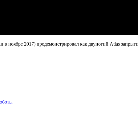
н в ноябре 2017) продемонстрировал как двуногий Atlas запрыг
иоботы