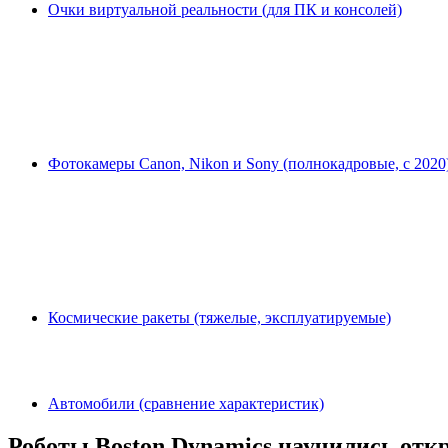
Очки виртуальной реальности (для ПК и консолей)
Фотокамеры Canon, Nikon и Sony (полнокадровые, с 2020
Космические ракеты (тяжелые, эксплуатируемые)
Автомобили (сравнение характеристик)
Роботы Boston Dynamics научились отк