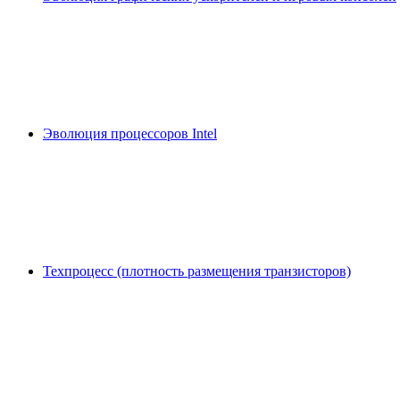
Эволюция процессоров Intel
Техпроцесс (плотность размещения транзисторов)