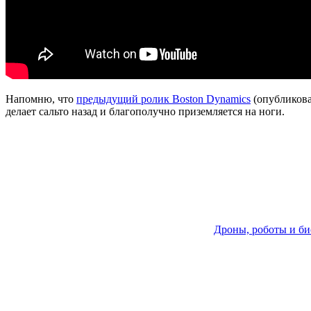
Напомню, что
предыдущий ролик Boston Dynamics
(опубликова
делает сальто назад и благополучно приземляется на ноги.
Дроны, роботы и б