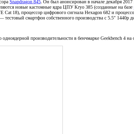
ссора
Snapdragon 845
. Он был анонсирован в начале декабря 2017
вляются новые кастомные ядра ЦПУ Kryo 385 (созданные на базе
E Cat 18), процессор цифрового сигнала Hexagon 682 и процессо
— тестовый смартфон собственного производства с 5.5″ 1440p 
 одноядерной производительности в бенчмарке Geekbench 4 на о