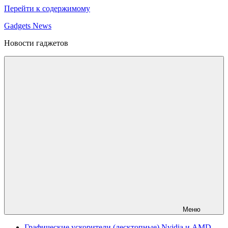
Перейти к содержимому
Gadgets News
Новости гаджетов
Меню
Графические ускорители (десктопные) Nvidia и AMD