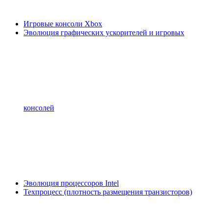
Игровые консоли Xbox
Эволюция графических ускорителей и игровых
консолей
Эволюция процессоров Intel
Техпроцесс (плотность размещения транзисторов)