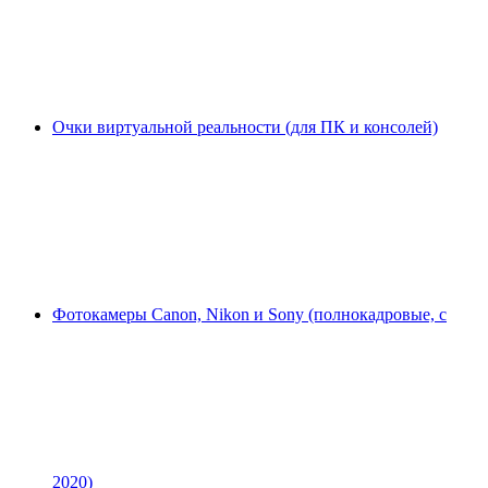
Очки виртуальной реальности (для ПК и консолей)
Фотокамеры Canon, Nikon и Sony (полнокадровые, с
2020)