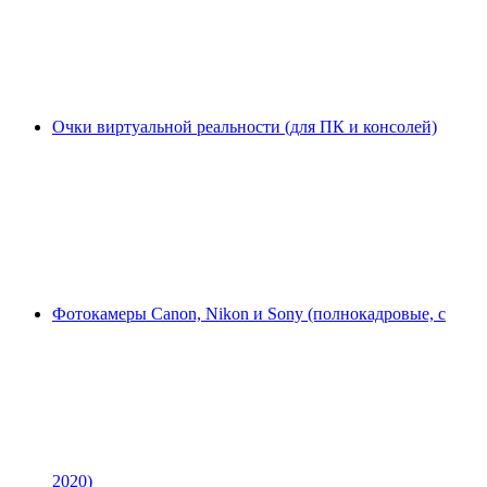
Очки виртуальной реальности (для ПК и консолей)
Фотокамеры Canon, Nikon и Sony (полнокадровые, с
2020)