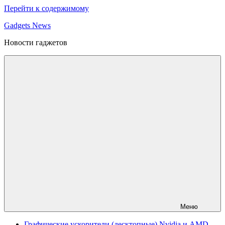
Перейти к содержимому
Gadgets News
Новости гаджетов
Меню
Графические ускорители (десктопные) Nvidia и AMD