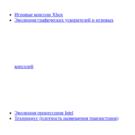
Игровые консоли Xbox
Эволюция графических ускорителей и игровых
консолей
Эволюция процессоров Intel
Техпроцесс (плотность размещения транзисторов)