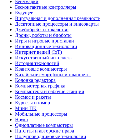
Бенчмарки
Бесконтактные контроллеры
Будущее
Виртуальная и дополненная реальность
Десктопные процессоры и видеокарты
Джейлбрейк и хакерство
Дроны, роботы и биоботы
Игры и игровые приставки
Инновационные технологии
Интернет вещей (IoT)
Искусственный интеллект
История технологий
Квантовые компьютеры
Китайские смартфоны и планшеты
Колонка редактора
Компьютерная графика
Компьютеры и рабочие станции
Космос и ракеты
Курьезы и юмор
Мини-ПК
Мобильные процессоры
Наука
Одноплатные компьютеры
Патенты и авторские права
Полупроводниковые технологии