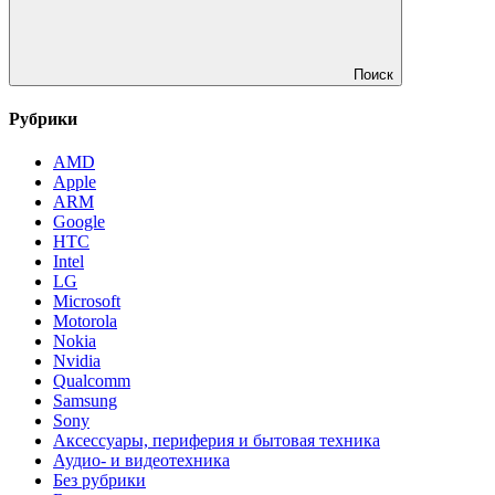
Поиск
Рубрики
AMD
Apple
ARM
Google
HTC
Intel
LG
Microsoft
Motorola
Nokia
Nvidia
Qualcomm
Samsung
Sony
Аксессуары, периферия и бытовая техника
Аудио- и видеотехника
Без рубрики